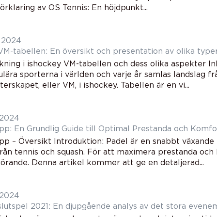
örklaring av OS Tennis: En höjdpunkt...
i 2024
VM-tabellen: En översikt och presentation av olika typ
kning i ishockey VM-tabellen och dess olika aspekter In
ära sporterna i världen och varje år samlas landslag från
erskapet, eller VM, i ishockey. Tabellen är en vi...
 2024
pp: En Grundlig Guide till Optimal Prestanda och Komfo
pp – Översikt Introduktion: Padel är en snabbt växand
rån tennis och squash. För att maximera prestanda och ko
örande. Denna artikel kommer att ge en detaljerad...
 2024
slutspel 2021: En djupgående analys av det stora even