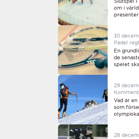
Slutspel i
om i värld
presentera
30 decem
Padel reg
En grundli
de senaste
spelet ska
29 decem
Kommentat
Vad är en
som förse
olympiska 
28 decem