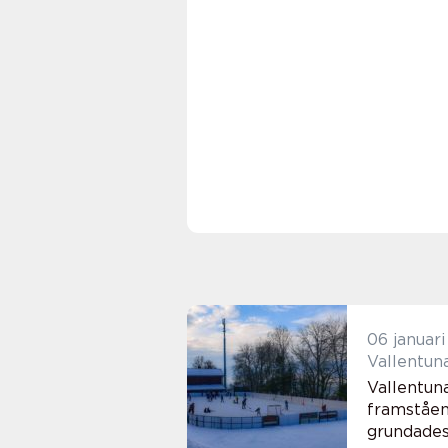
06 januar
Vallentun
Vallentun
framståen
grundades 