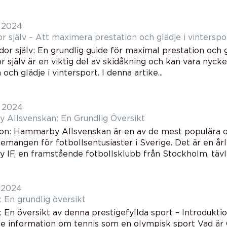
i 2024
or själv – Att maximera prestation och glädje i vinterspo
idor själv: En grundlig guide för maximal prestation och 
or själv är en viktig del av skidåkning och kan vara nyck
 och glädje i vintersport. I denna artike...
i 2024
Allsvenskan: En Grundlig Översikt
ion: Hammarby Allsvenskan är en av de mest populära 
mangen för fotbollsentusiaster i Sverige. Det är en årl
IF, en framstående fotbollsklubb från Stockholm, tävlar
i 2024
 En grundlig översikt
 En översikt av denna prestigefyllda sport – Introduktio
de information om tennis som en olympisk sport Vad är 