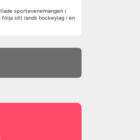
yllade sportevenemangen i
följa sitt lands hockeylag i en
g