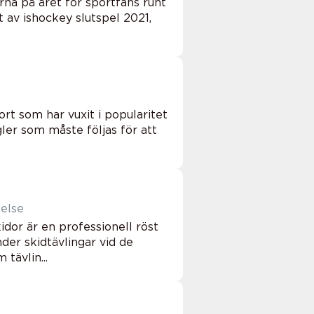
rna på året för sportfans runt
t av ishockey slutspel 2021,
rt som har vuxit i popularitet
ler som måste följas för att
delse
or är en professionell röst
er skidtävlingar vid de
tävlin...