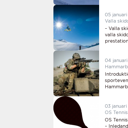
05 januar
Valla skid
– Valla sk
valla skid
prestation
04 januar
Hammarby 
Introdukt
sportevene
Hammarby 
03 januar
OS Tennis:
OS Tennis:
– Inledan