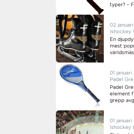
typer? – F
02 januar
Ishockey 
En djupdy
mest popul
världsmäst
01 januari
Padel Gre
Padel Gre
element f
grepp avg
01 januari
Ishockey 