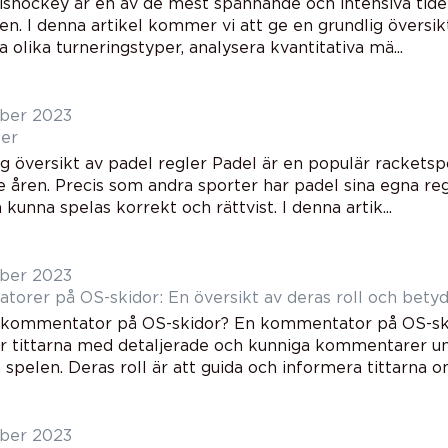
 ishockey är en av de mest spännande och intensiva tide
en. I denna artikel kommer vi att ge en grundlig översik
 olika turneringstyper, analysera kvantitativa mä...
ber 2023
ler
g översikt av padel regler Padel är en populär racketspo
 åren. Precis som andra sporter har padel sina egna reg
 kunna spelas korrekt och rättvist. I denna artik...
ber 2023
orer på OS-skidor: En översikt av deras roll och bety
 kommentator på OS-skidor? En kommentator på OS-skid
r tittarna med detaljerade och kunniga kommentarer und
spelen. Deras roll är att guida och informera tittarna om 
ber 2023