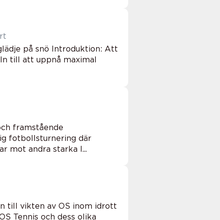
rt
glädje på snö Introduktion: Att
eln till att uppnå maximal
och framstående
ig fotbollsturnering där
 mot andra starka l...
n till vikten av OS inom idrott
OS Tennis och dess olika