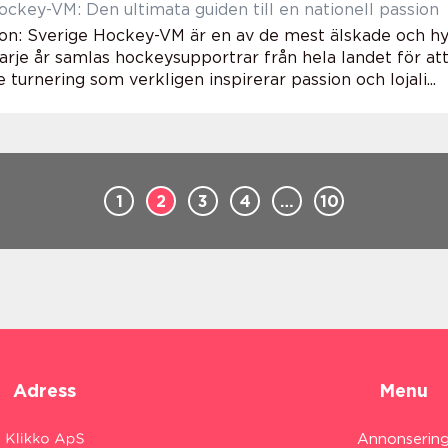
ockey-VM: Den ultimata guiden till en nationell passion
ion: Sverige Hockey-VM är en av de mest älskade och h
arje år samlas hockeysupportrar från hela landet för att 
turnering som verkligen inspirerar passion och lojali...
1
2
3
4
…
10
Adress
Menu
Annonserin