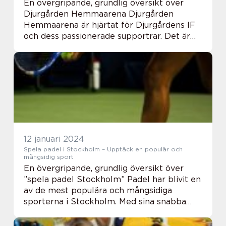
En övergripande, grundlig översikt över
Djurgården Hemmaarena Djurgården
Hemmaarena är hjärtat för Djurgårdens IF
och dess passionerade supportrar. Det är
den plats där magiska ögonblick skapas
och viktiga fotbollsmatcher spelas. Med en
historia som ...
12 januari 2024
Spela padel i Stockholm – Upptäck en populär och
mångsidig sport
En övergripande, grundlig översikt över
”spela padel Stockholm” Padel har blivit en
av de mest populära och mångsidiga
sporterna i Stockholm. Med sina snabba
framsteg och ständigt växande anhängare
har padelbanor dykt upp över hela staden...