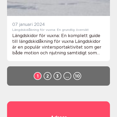
07 januari 2024
Längdskidåkning för vuxna: En grundlig översikt
Längdskidor för vuxna: En komplett guide
till längdskidåkning för vuxna Längdskidor
är en populär vintersportaktivitet som ger
både motion och njutning samtidigt som
den utmanar kroppens styrka och
uthållighet. Denna artikel kommer att ge
en bred och...
1
2
3
…
10