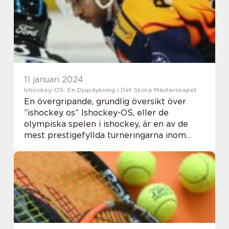
11 januari 2024
Ishockey-OS: En Djupdykning i Det Stora Mästerskapet
En övergripande, grundlig översikt över
”ishockey os” Ishockey-OS, eller de
olympiska spelen i ishockey, är en av de
mest prestigefyllda turneringarna inom
sporten. Det är ett evenemang som äger
rum vart fjärde år och samlar de bästa
isho...