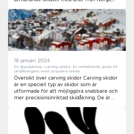
har växt i popularitet över hela världen de
senaste åren. Med detta i åtanke kommer
denna artikel...
16 januari 2024
En djupdykning i carving skidor: En omfattande guide till
skidåkningens mest populära teknik
Översikt över carving skidor Carving skidor
är en speciell typ av skidor som är
utformade för att möjliggöra snabbare och
mer precisionsinriktad skidåkning. De är
utrustade med en rad funktioner och
teknologier som gör det möjligt för åkaren
att snab...