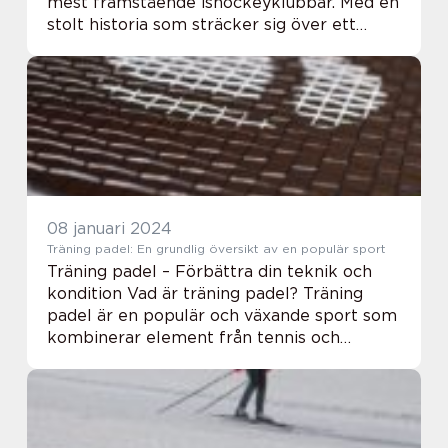
mest framstående ishockeyklubbar. Med en
stolt historia som sträcker sig över ett
århundrade har Djurgården Hockey
cementerat sig som en central aktör inom
svensk hockey. I ...
08 januari 2024
Träning padel: En grundlig översikt av en populär sport
Träning padel – Förbättra din teknik och
kondition Vad är träning padel? Träning
padel är en populär och växande sport som
kombinerar element från tennis och
squash. Det spelas på en mindre bana med
omgivande väggar, vilket gör att spelet blir
...