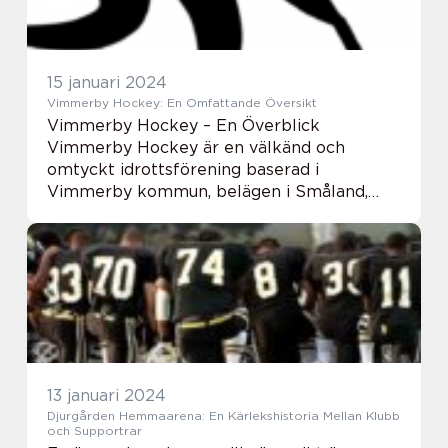
15 januari 2024
Vimmerby Hockey: En Omfattande Översikt
Vimmerby Hockey – En Överblick
Vimmerby Hockey är en välkänd och
omtyckt idrottsförening baserad i
Vimmerby kommun, belägen i Småland,
Sverige. Föreningen har en lång och stolt
historia inom ishockeyn, och har genom
åren vunnit stor popularitet...
13 januari 2024
Djurgården Hemmaarena: En Kärlekshistoria Mellan Klubb
och Supportrar