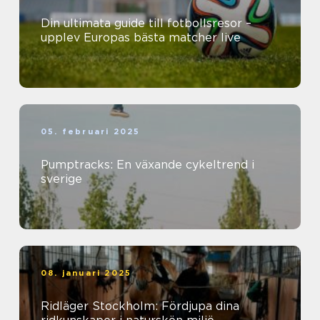
Din ultimata guide till fotbollsresor –
upplev Europas bästa matcher live
05. februari 2025
Pumptracks: En växande cykeltrend i
sverige
08. januari 2025
Ridläger Stockholm: Fördjupa dina