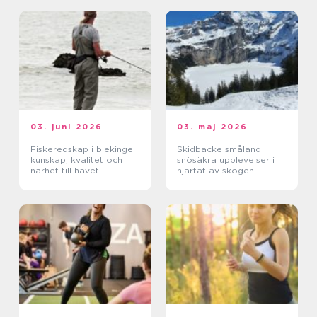
03. juni 2026
03. maj 2026
Fiskeredskap i blekinge
Skidbacke småland
kunskap, kvalitet och
snösäkra upplevelser i
närhet till havet
hjärtat av skogen