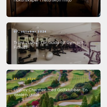
ridkunskaper i naturskön miljö
07. oktober 2024
Träna i Lund - Din Guide till Gym och
Fitness
31. juli 2024
Upplev Charmen med Golfklubbar: En
insiders guide