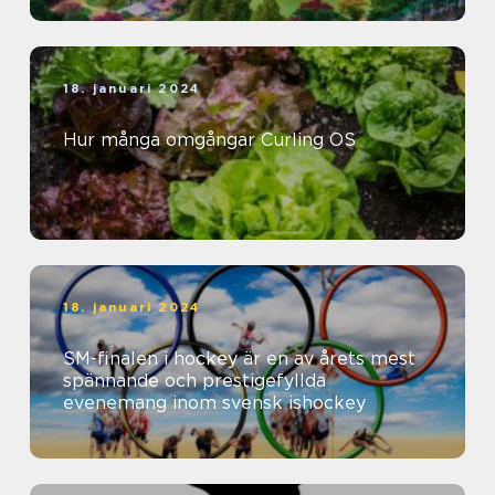
18. januari 2024
Hur många omgångar Curling OS
18. januari 2024
SM-finalen i hockey är en av årets mest
spännande och prestigefyllda
evenemang inom svensk ishockey