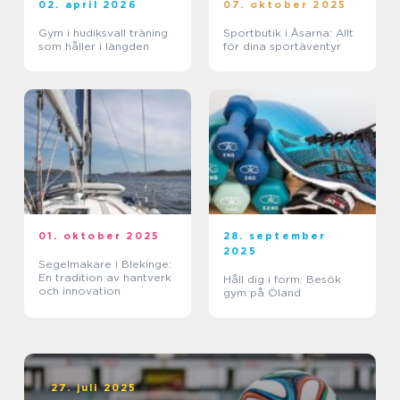
02. april 2026
07. oktober 2025
Gym i hudiksvall träning
Sportbutik i Åsarna: Allt
som håller i längden
för dina sportäventyr
01. oktober 2025
28. september
2025
Segelmakare i Blekinge:
En tradition av hantverk
Håll dig i form: Besök
och innovation
gym på Öland
27. juli 2025