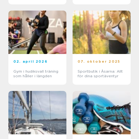
02. april 2026
07. oktober 2025
Gym i hudiksvall träning
Sportbutik i Åsarna: Allt
som håller i längden
för dina sportäventyr