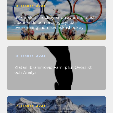
18. januari 2024
SM-finalen i hockey är en av årets mest
spännande och prestigefyllda
evenemang inom svensk ishockey
18. januari 2024
Zlatan Ibrahimovic Familj: En Översikt
och Analys
17. januari 2024