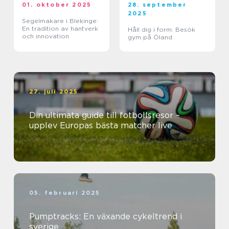
01. oktober 2025
28. september
2025
Segelmakare i Blekinge:
En tradition av hantverk
Håll dig i form: Besök
och innovation
gym på Öland
27. juli 2025
Din ultimata guide till fotbollsresor –
upplev Europas bästa matcher live
05. februari 2025
Pumptracks: En växande cykeltrend i
sverige