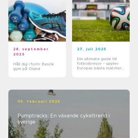
28. september
27. juli 2025
2025
Din ultimata guide till
fotbollsresor – upplev
Håll dig i form: Besök
Europas bästa matcher
gym på Öland
live
05. februari 2025
Pumptracks: En växande cykeltrend i
sverige