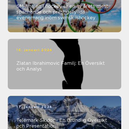
SM-finalen i hockey är en av årets mest
spännande och prestigefyllda
evenemang inom svensk ishockey
18. januari 2024
Zlatan Ibrahimovic Familj: En Översikt
och Analys
17. januari 2024
Telemark Skidor - En Grundlig Översikt
och Presentation