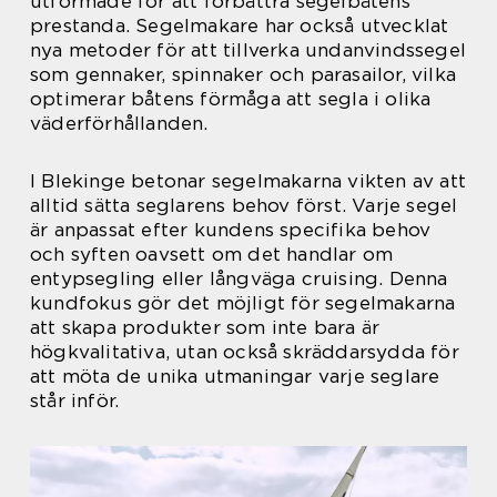
utformade för att förbättra segelbåtens
prestanda. Segelmakare har också utvecklat
nya metoder för att tillverka undanvindssegel
som gennaker, spinnaker och parasailor, vilka
optimerar båtens förmåga att segla i olika
väderförhållanden.
I Blekinge betonar segelmakarna vikten av att
alltid sätta seglarens behov först. Varje segel
är anpassat efter kundens specifika behov
och syften oavsett om det handlar om
entypsegling eller långväga cruising. Denna
kundfokus gör det möjligt för segelmakarna
att skapa produkter som inte bara är
högkvalitativa, utan också skräddarsydda för
att möta de unika utmaningar varje seglare
står inför.