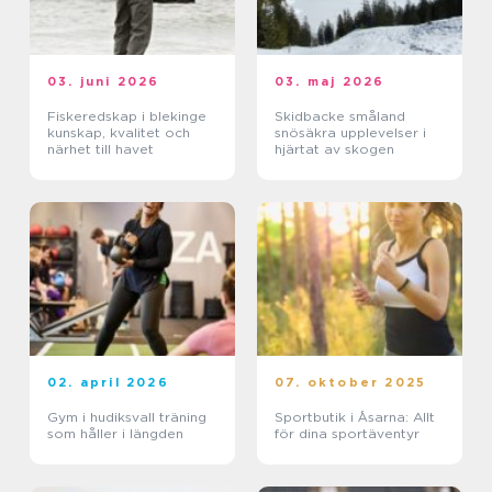
03. juni 2026
03. maj 2026
Fiskeredskap i blekinge
Skidbacke småland
kunskap, kvalitet och
snösäkra upplevelser i
närhet till havet
hjärtat av skogen
02. april 2026
07. oktober 2025
Gym i hudiksvall träning
Sportbutik i Åsarna: Allt
som håller i längden
för dina sportäventyr