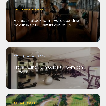
08. januari 2025
Ridläger Stockholm: Fördjupa dina
ridkunskaper i naturskön miljö
07. oktober 2024
Träna i Lund - Din Guide till Gym och
Fitness
31. juli 2024