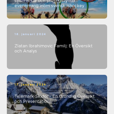
spännande och prestigefyllda
evenemang inom svensk ishockey
18. januari 2024
Zlatan Ibrahimovic Familj: En Översikt
och Analys
17. januari 2024
Telemark Skidor - En Grundlig Översikt
och Presentation