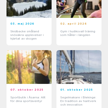
03. maj 2026
02. april 2026
Skidbacke småland
Gym i hudiksvall träning
snösäkra upplevelser i
som håller i längden
hjärtat av skogen
07. oktober 2025
01. oktober 2025
Sportbutik i Åsarna: Allt
Segelmakare i Blekinge:
för dina sportäventyr
En tradition av hantverk
och innovation