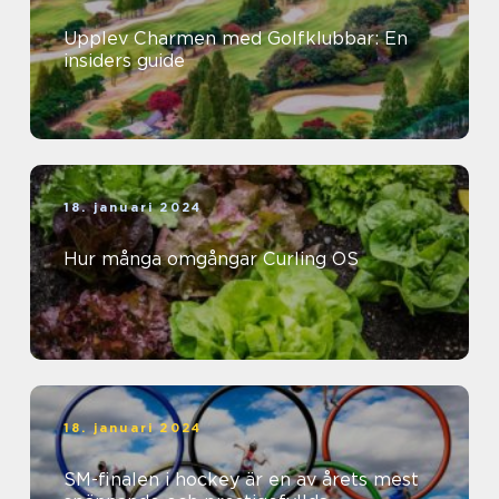
Upplev Charmen med Golfklubbar: En
insiders guide
18. januari 2024
Hur många omgångar Curling OS
18. januari 2024
SM-finalen i hockey är en av årets mest