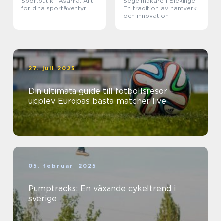
Sportbutik i Åsarna: Allt
Segelmakare i Blekinge:
för dina sportäventyr
En tradition av hantverk
och innovation
27. juli 2025
Din ultimata guide till fotbollsresor –
upplev Europas bästa matcher live
05. februari 2025
Pumptracks: En växande cykeltrend i
sverige