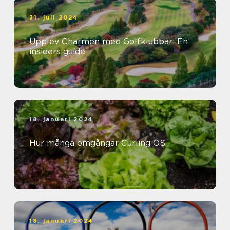
31. juli 2024
Upplev Charmen med Golfklubbar: En
insiders guide
18. januari 2024
Hur många omgångar Curling OS
18. januari 2024