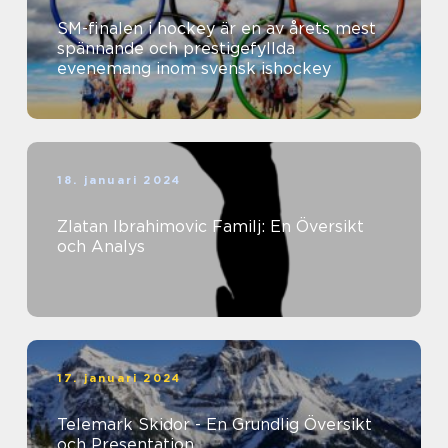
SM-finalen i hockey är en av årets mest
spännande och prestigefyllda
evenemang inom svensk ishockey
18. januari 2024
Zlatan Ibrahimovic Familj: En Översikt
och Analys
17. januari 2024
Telemark Skidor - En Grundlig Översikt
och Presentation