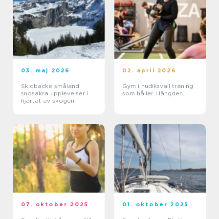
03. maj 2026
02. april 2026
Skidbacke småland
Gym i hudiksvall träning
snösäkra upplevelser i
som håller i längden
hjärtat av skogen
07. oktober 2025
01. oktober 2025