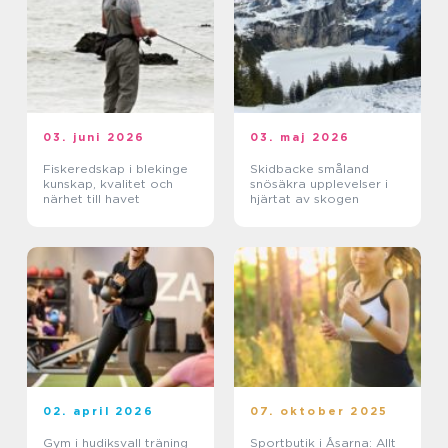
03. juni 2026
03. maj 2026
Fiskeredskap i blekinge
Skidbacke småland
kunskap, kvalitet och
snösäkra upplevelser i
närhet till havet
hjärtat av skogen
02. april 2026
07. oktober 2025
Gym i hudiksvall träning
Sportbutik i Åsarna: Allt