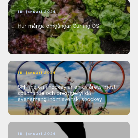
18. januari 2024
Hur många omgångar Curling OS
18. januari 2024
SM-finalen i hockey är en av årets mest
spännande och prestigefyllda
evenemang inom svensk ishockey
18. januari 2024