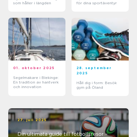
som håller i längden
för dina sportäventyr
01. oktober 2025
28. september
2025
Segelmakare i Blekinge:
En tradition av hantverk
Håll dig i form: Besök
och innovation
gym på Öland
27. juli 2025
Din ultimata guide till fotbollsresor –