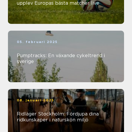
upplev Europas bästa matcher live
05. februari 2025
Pumptracks: En växande cykeltrend i
sverige
08. januari 2025
Ridläger Stockholm: Fördjupa dina
ridkunskaper i naturskön miljö