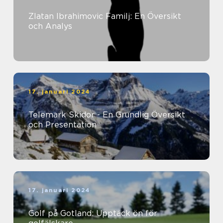
Zlatan Ibrahimovic Familj: En Översikt
och Analys
17. januari 2024
Telemark Skidor - En Grundlig Översikt
och Presentation
17. januari 2024
Golf på Gotland: Upptäck ön för