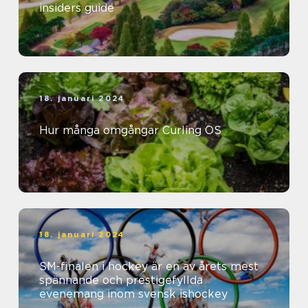
insiders guide
18. januari 2024
Hur många omgångar Curling OS
18. januari 2024
SM-finalen i hockey är en av årets mest
spännande och prestigefyllda
evenemang inom svensk ishockey