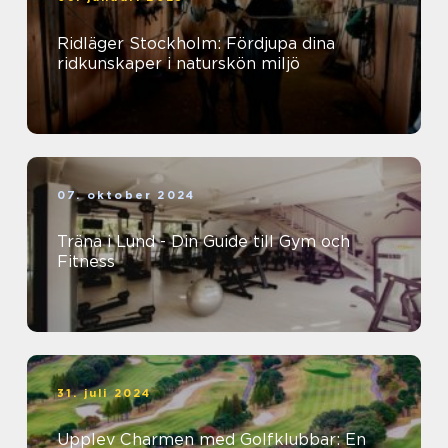
Ridläger Stockholm: Fördjupa dina
ridkunskaper i naturskön miljö
07. oktober 2024
Träna i Lund - Din Guide till Gym och
Fitness
31. juli 2024
Upplev Charmen med Golfklubbar: En