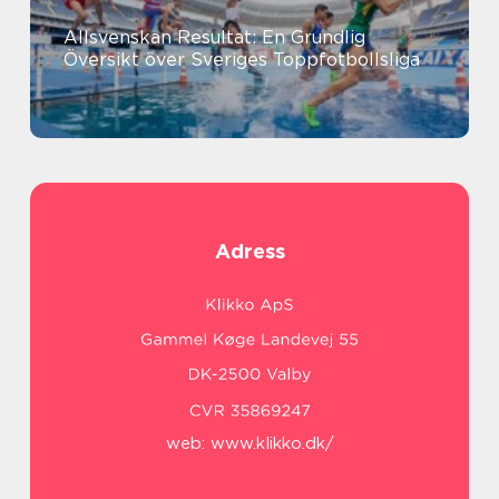
Allsvenskan Resultat: En Grundlig
Översikt över Sveriges Toppfotbollsliga
Adress
web:
www.klikko.dk/