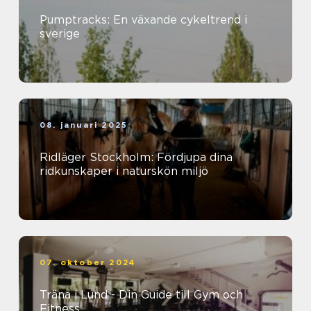
Pumptracks: En växande cykeltrend i
sverige
08. januari 2025
Ridläger Stockholm: Fördjupa dina
ridkunskaper i naturskön miljö
07. oktober 2024
Träna i Lund - Din Guide till Gym och
Fitness