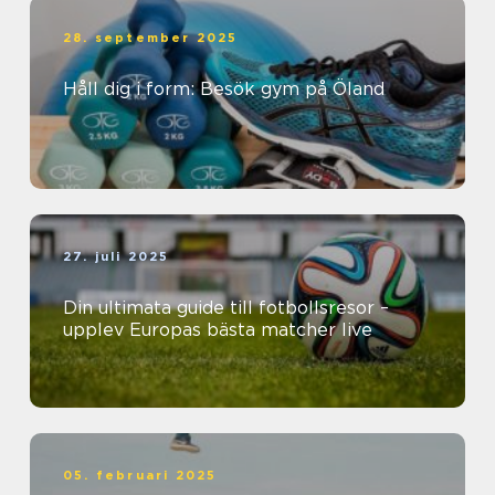
28. september 2025
Håll dig i form: Besök gym på Öland
27. juli 2025
Din ultimata guide till fotbollsresor –
upplev Europas bästa matcher live
05. februari 2025