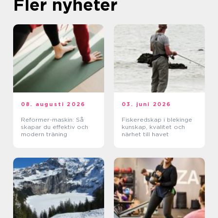
Fler nyheter
08. augusti 2026
03. juni 2026
Reformer-maskin: Så
Fiskeredskap i blekinge
skapar du effektiv och
kunskap, kvalitet och
modern träning
närhet till havet