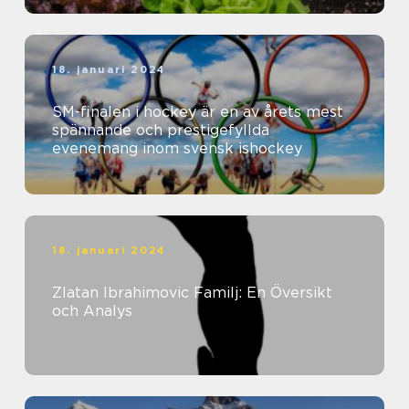
18. januari 2024
SM-finalen i hockey är en av årets mest
spännande och prestigefyllda
evenemang inom svensk ishockey
18. januari 2024
Zlatan Ibrahimovic Familj: En Översikt
och Analys