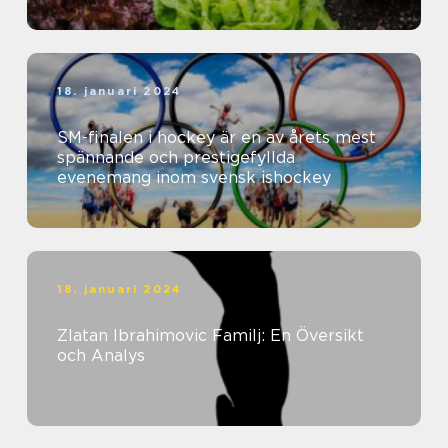
18. januari 2024
SM-finalen i hockey är en av årets mest
spännande och prestigefyllda
evenemang inom svensk ishockey
18. januari 2024
Zlatan Ibrahimovic Familj: En Översikt
och Analys