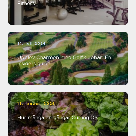
Fitness
31. juli 2024
Upplev Charmen med Golfklubbar: En
insiders guide
18. januari 2024
Hur många omgångar Curling OS