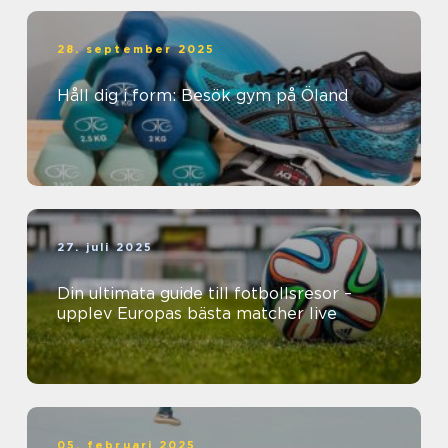
28. september 2025
Håll dig i form: Besök gym på Öland
27. juli 2025
Din ultimata guide till fotbollsresor –
upplev Europas bästa matcher live
05. februari 2025