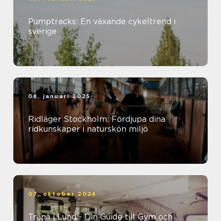
Pumptracks: En växande cykeltrend i
sverige
08. januari 2025
Ridläger Stockholm: Fördjupa dina
ridkunskaper i naturskön miljö
07. oktober 2024
Träna i Lund - Din Guide till Gym och