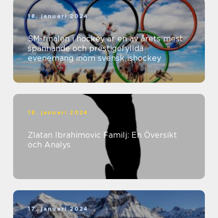
18. januari 2024
SM-finalen i hockey är en av årets mest
spännande och prestigefyllda
evenemang inom svensk ishockey
18. januari 2024
Zlatan Ibrahimovic Familj: En Översikt
och Analys
17. januari 2024