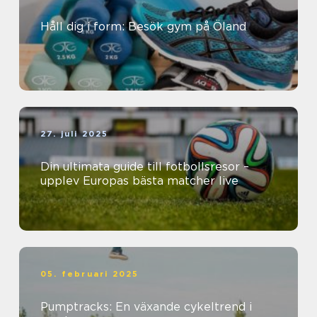
Håll dig i form: Besök gym på Öland
27. juli 2025
Din ultimata guide till fotbollsresor –
upplev Europas bästa matcher live
05. februari 2025
Pumptracks: En växande cykeltrend i