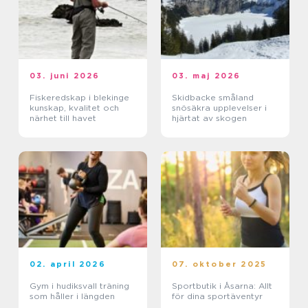
03. juni 2026
03. maj 2026
Fiskeredskap i blekinge
Skidbacke småland
kunskap, kvalitet och
snösäkra upplevelser i
närhet till havet
hjärtat av skogen
02. april 2026
07. oktober 2025
Gym i hudiksvall träning
Sportbutik i Åsarna: Allt
som håller i längden
för dina sportäventyr