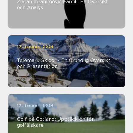
Zlatan Ibrahimovic Familj: En Översikt
och Analys
17. januari 2024
Telemark Skidor - En Grundlig Översikt
och Presentation
17. januari 2024
Golf på Gotland: Upptäck ön för
golfälskare