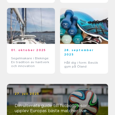
01. oktober 2025
28. september
2025
Segelmakare i Blekinge:
En tradition av hantverk
Håll dig i form: Besök
och innovation
gym på Öland
27. juli 2025
Din ultimata guide till fotbollsresor –
upplev Europas bästa matcher live