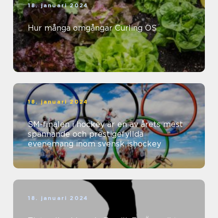
18. januari 2024
Hur många omgångar Curling OS
18. januari 2024
SM-finalen i hockey är en av årets mest
spännande och prestigefyllda
evenemang inom svensk ishockey
18. januari 2024