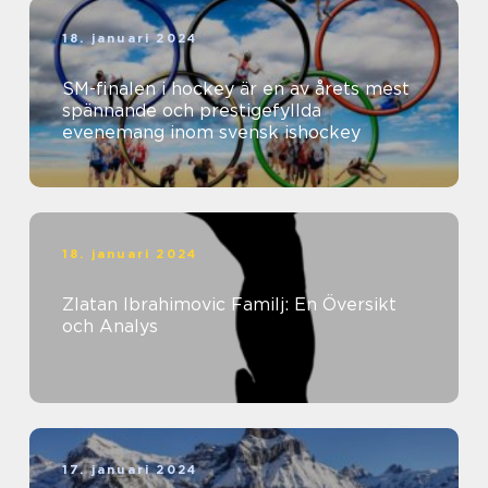
18. januari 2024
SM-finalen i hockey är en av årets mest
spännande och prestigefyllda
evenemang inom svensk ishockey
18. januari 2024
Zlatan Ibrahimovic Familj: En Översikt
och Analys
17. januari 2024