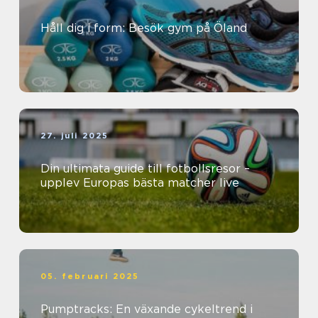
Håll dig i form: Besök gym på Öland
27. juli 2025
Din ultimata guide till fotbollsresor –
upplev Europas bästa matcher live
05. februari 2025
Pumptracks: En växande cykeltrend i