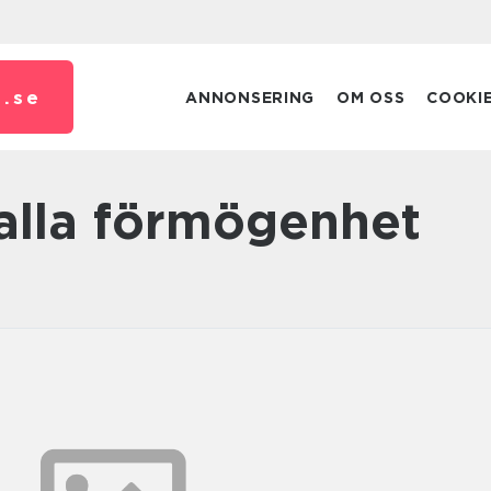
.
se
ANNONSERING
OM OSS
COOKI
kalla förmögenhet