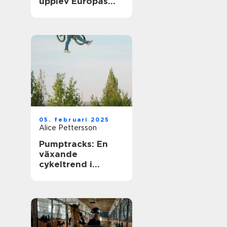
upplev Europas
bästa matcher live
05. februari 2025
Alice Pettersson
Pumptracks: En
växande
cykeltrend i
sverige