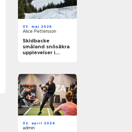
03. maj 2026
Alice Pettersson
Skidbacke
småland snösäkra
upplevelser i
hjärtat av skogen
02. april 2026
admin