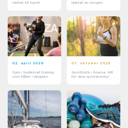
närhet till havet
hjärtat av skogen
02. april 2026
07. oktober 2025
Gym i hudiksvall träning
Sportbutik i Åsarna: Allt
som håller i längden
för dina sportäventyr