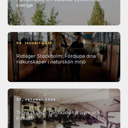
sverige
08. januari 2025
Ridläger Stockholm: Fördjupa dina
ridkunskaper i naturskön miljö
07. oktober 2024
Träna i Lund - Din Guide till Gym och
Fitness