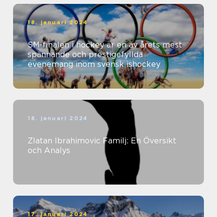
18. januari 2024
SM-finalen i hockey är en av årets mest
spännande och prestigefyllda
evenemang inom svensk ishockey
18. januari 2024
Zlatan Ibrahimovic Familj: En Översikt
och Analys
17. januari 2024