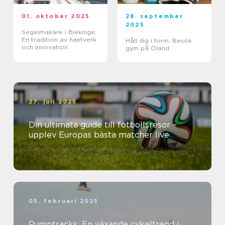
01. oktober 2025
28. september
2025
Segelmakare i Blekinge:
En tradition av hantverk
Håll dig i form: Besök
och innovation
gym på Öland
27. juli 2025
Din ultimata guide till fotbollsresor –
upplev Europas bästa matcher live
05. februari 2025
Pumptracks: En växande cykeltrend i