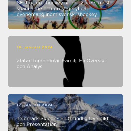
SM-finalen i hockey är en av årets mest
spännande och prestigefyllda
evenemang inom svensk ishockey
18. januari 2024
Zlatan Ibrahimovic Familj: En Översikt
och Analys
17. januari 2024
Telemark Skidor - En Grundlig Översikt
och Presentation