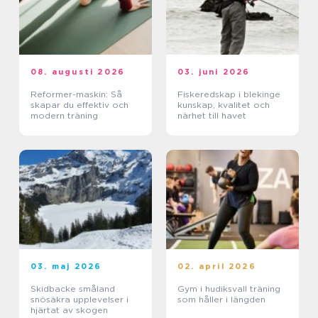
08. augusti 2026
03. juni 2026
Reformer-maskin: Så
Fiskeredskap i blekinge
skapar du effektiv och
kunskap, kvalitet och
modern träning
närhet till havet
03. maj 2026
02. april 2026
Skidbacke småland
Gym i hudiksvall träning
snösäkra upplevelser i
som håller i längden
hjärtat av skogen