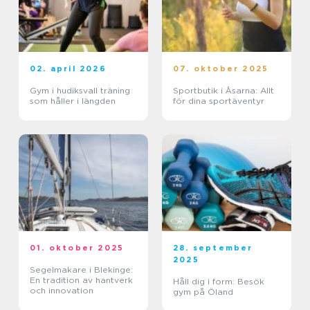
02. april 2026
07. oktober 2025
Gym i hudiksvall träning
Sportbutik i Åsarna: Allt
som håller i längden
för dina sportäventyr
01. oktober 2025
28. september
2025
Segelmakare i Blekinge:
En tradition av hantverk
Håll dig i form: Besök
och innovation
gym på Öland