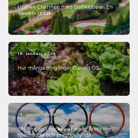
Upplev Charmen med Golfklubbar: En
insiders guide
18. januari 2024
Hur många omgångar Curling OS
18. januari 2024
SM-finalen i hockey är en av årets mest
spännande och prestigefyllda