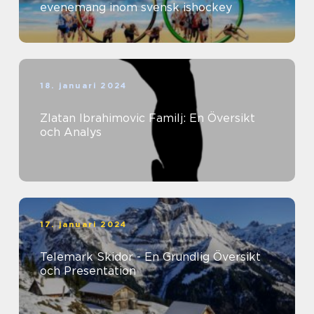
evenemang inom svensk ishockey
18. januari 2024
Zlatan Ibrahimovic Familj: En Översikt
och Analys
17. januari 2024
Telemark Skidor - En Grundlig Översikt
och Presentation