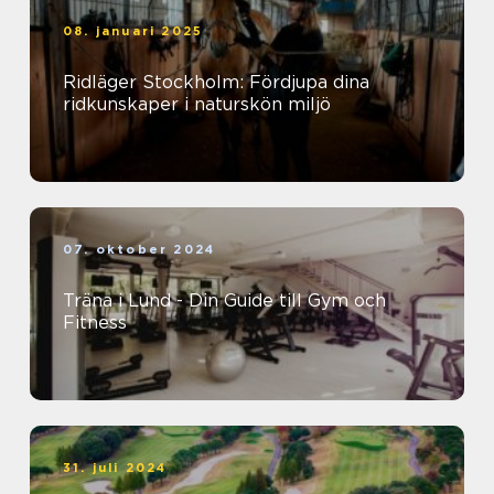
08. januari 2025
Ridläger Stockholm: Fördjupa dina
ridkunskaper i naturskön miljö
07. oktober 2024
Träna i Lund - Din Guide till Gym och
Fitness
31. juli 2024