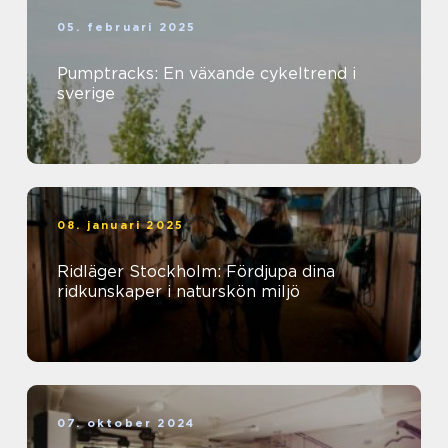
05. februari 2025
Pumptracks: En växande cykeltrend i
sverige
08. januari 2025
Ridläger Stockholm: Fördjupa dina
ridkunskaper i naturskön miljö
07. oktober 2024