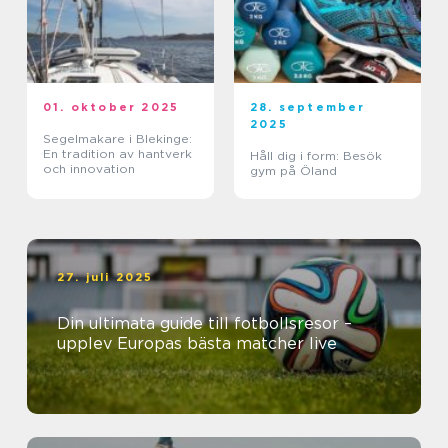
01. oktober 2025
28. september
2025
Segelmakare i Blekinge:
En tradition av hantverk
Håll dig i form: Besök
och innovation
gym på Öland
27. juli 2025
Din ultimata guide till fotbollsresor –
upplev Europas bästa matcher live