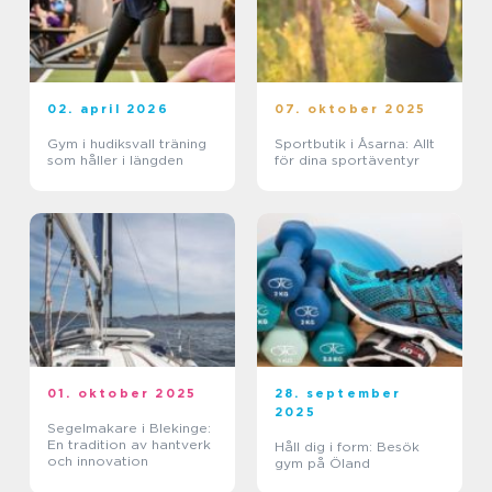
02. april 2026
07. oktober 2025
Gym i hudiksvall träning
Sportbutik i Åsarna: Allt
som håller i längden
för dina sportäventyr
01. oktober 2025
28. september
2025
Segelmakare i Blekinge:
En tradition av hantverk
Håll dig i form: Besök
och innovation
gym på Öland