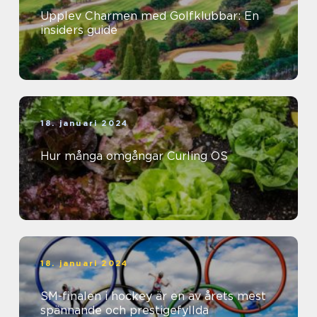
Upplev Charmen med Golfklubbar: En
insiders guide
18. januari 2024
Hur många omgångar Curling OS
18. januari 2024
SM-finalen i hockey är en av årets mest
spännande och prestigefyllda