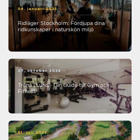
08. januari 2025
Ridläger Stockholm: Fördjupa dina
ridkunskaper i naturskön miljö
07. oktober 2024
Träna i Lund - Din Guide till Gym och
Fitness
31. juli 2024