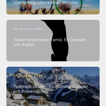
evenemang inom svensk ishockey
18. januari 2024
Zlatan Ibrahimovic Familj: En Översikt
och Analys
17. januari 2024
Telemark Skidor - En Grundlig Översikt
och Presentation