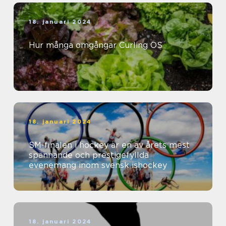
18. januari 2024
Hur många omgångar Curling OS
18. januari 2024
SM-finalen i hockey är en av årets mest
spännande och prestigefyllda
evenemang inom svensk ishockey
18. januari 2024