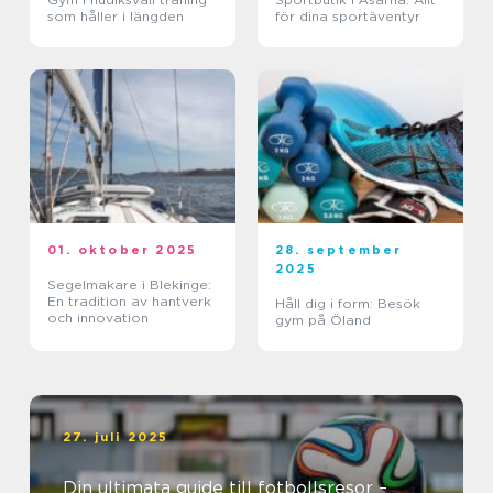
som håller i längden
för dina sportäventyr
01. oktober 2025
28. september
2025
Segelmakare i Blekinge:
En tradition av hantverk
Håll dig i form: Besök
och innovation
gym på Öland
27. juli 2025
Din ultimata guide till fotbollsresor –