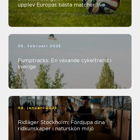
upplev Europas bästa matcher live
05. februari 2025
Pumptracks: En växande cykeltrend i
sverige
08. januari 2025
Ridläger Stockholm: Fördjupa dina
ridkunskaper i naturskön miljö