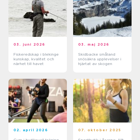
03. juni 2026
03. maj 2026
Fiskeredskap i blekinge
Skidbacke småland
kunskap, kvalitet och
snösäkra upplevelser i
närhet till havet
hjärtat av skogen
02. april 2026
07. oktober 2025
Gym i hudiksvall träning
Sportbutik i Åsarna: Allt