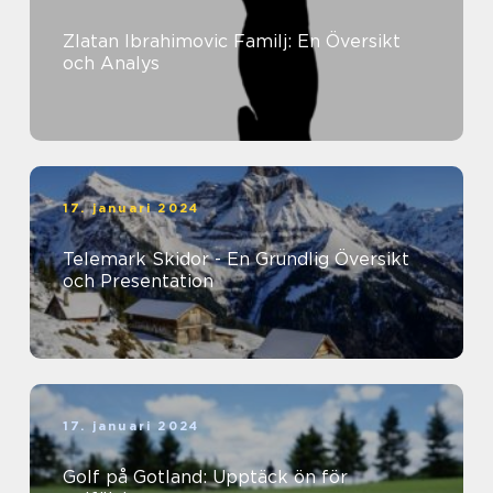
Zlatan Ibrahimovic Familj: En Översikt
och Analys
17. januari 2024
Telemark Skidor - En Grundlig Översikt
och Presentation
17. januari 2024
Golf på Gotland: Upptäck ön för