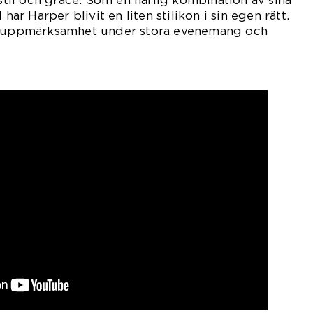
il och grace. Som en härlig kombination av sina
 har Harper blivit en liten stilikon i sin egen rätt.
ör uppmärksamhet under stora evenemang och