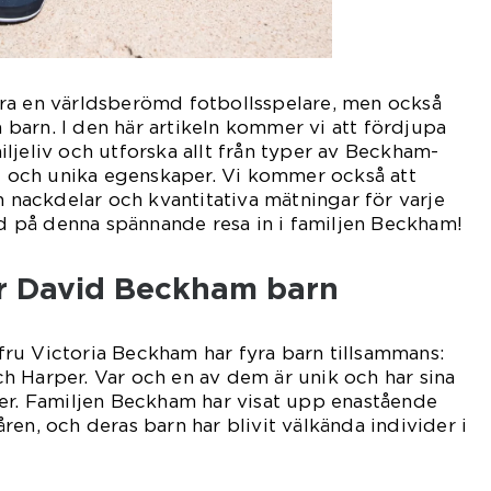
ra en världsberömd fotbollsspelare, men också
ra barn. I den här artikeln kommer vi att fördjupa
ljeliv och utforska allt från typer av Beckham-
et och unika egenskaper. Vi kommer också att
h nackdelar och kvantitativa mätningar för varje
på denna spännande resa in i familjen Beckham!
er David Beckham barn
ru Victoria Beckham har fyra barn tillsammans:
 Harper. Var och en av dem är unik och har sina
ger. Familjen Beckham har visat upp enastående
ren, och deras barn har blivit välkända individer i