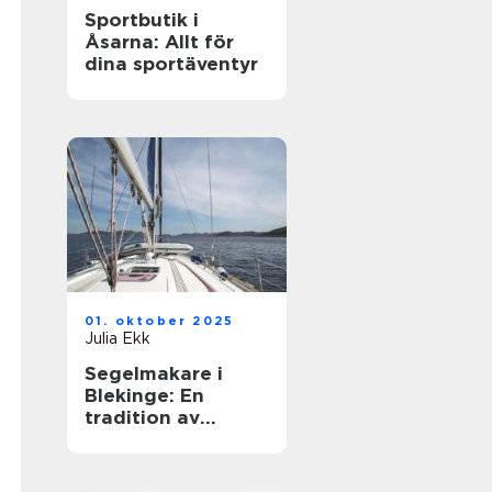
Sportbutik i
Åsarna: Allt för
dina sportäventyr
01. oktober 2025
Julia Ekk
Segelmakare i
Blekinge: En
tradition av
hantverk och
innovation