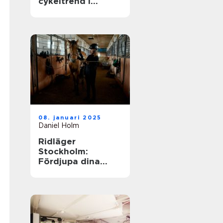
cykeltrend i
sverige
08. januari 2025
Daniel Holm
Ridläger
Stockholm:
Fördjupa dina
ridkunskaper i
naturskön miljö