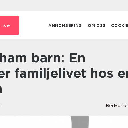
.
se
ANNONSERING
OM OSS
COOKI
er familjelivet hos e
n
n
Redaktio