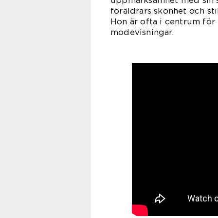
uppmärksamhet med sin st
föräldrars skönhet och stil
Hon är ofta i centrum f
modevisningar.