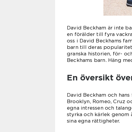
David Beckham är inte ba
en förälder till fyra vack
oss i David Beckhams fami
barn till deras popularit
granska historien, för- oc
Beckhams barn. Häng med 
En översikt öv
David Beckham och hans f
Brooklyn, Romeo, Cruz och
egna intressen och talan
styrka och kärlek genom å
sina egna rättigheter.