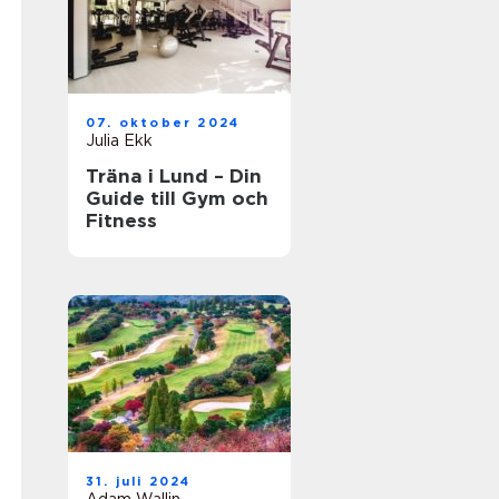
07. oktober 2024
Julia Ekk
Träna i Lund – Din
Guide till Gym och
Fitness
31. juli 2024