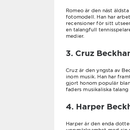
Romeo är den näst äldsta
fotomodell. Han har arbe
recensioner för sitt uts
en talangfull tennisspelar
medier.
3. Cruz Beckha
Cruz är den yngsta av Bec
inom musik. Han har framt
gjort honom populär blan
faders musikaliska talang 
4. Harper Beck
Harper är den enda dotte