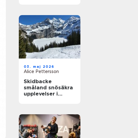
närhet till havet
03. maj 2026
Alice Pettersson
Skidbacke
småland snösäkra
upplevelser i
hjärtat av skogen