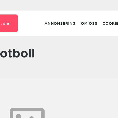
.
se
ANNONSERING
OM OSS
COOKI
fotboll