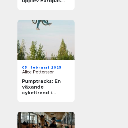
upplev Europas
bästa matcher live
05. februari 2025
Alice Pettersson
Pumptracks: En
växande
cykeltrend i
sverige