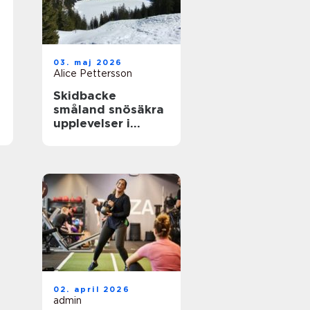
03. maj 2026
Alice Pettersson
Skidbacke
småland snösäkra
upplevelser i
hjärtat av skogen
02. april 2026
admin