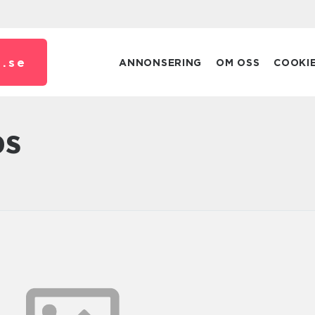
.
se
ANNONSERING
OM OSS
COOKI
ps