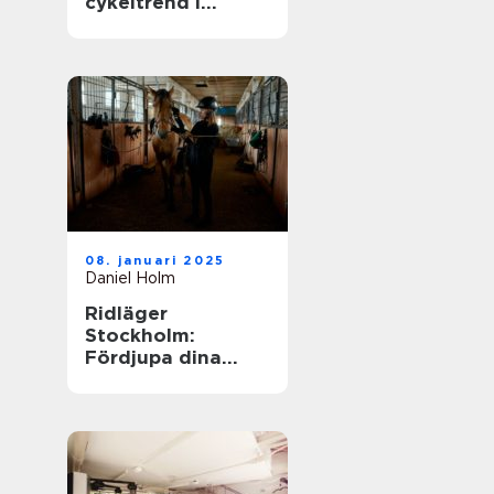
cykeltrend i
sverige
08. januari 2025
Daniel Holm
Ridläger
Stockholm:
Fördjupa dina
ridkunskaper i
naturskön miljö