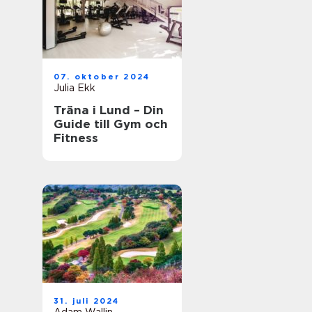
07. oktober 2024
Julia Ekk
Träna i Lund – Din
Guide till Gym och
Fitness
31. juli 2024