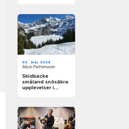
närhet till havet
03. maj 2026
Alice Pettersson
Skidbacke
småland snösäkra
upplevelser i
hjärtat av skogen