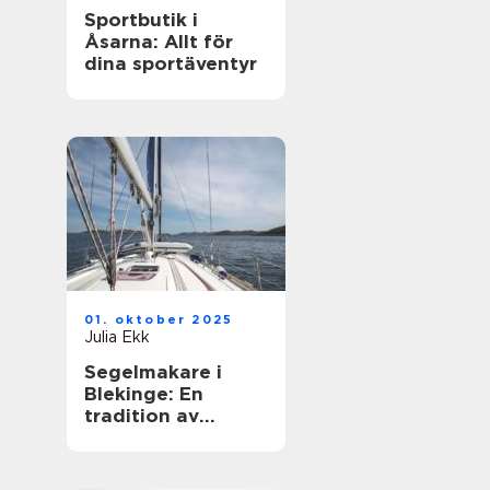
Sportbutik i
Åsarna: Allt för
dina sportäventyr
01. oktober 2025
Julia Ekk
Segelmakare i
Blekinge: En
tradition av
hantverk och
innovation