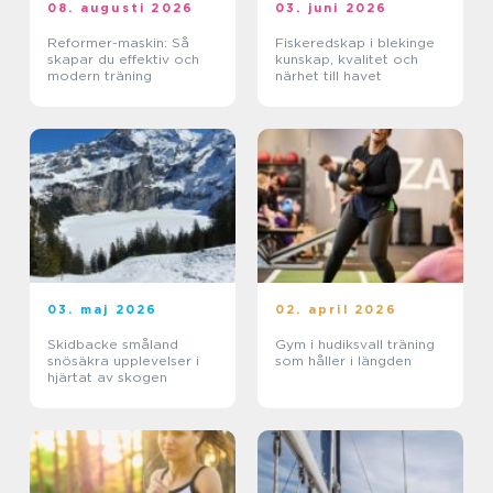
08. augusti 2026
03. juni 2026
Reformer-maskin: Så
Fiskeredskap i blekinge
skapar du effektiv och
kunskap, kvalitet och
modern träning
närhet till havet
03. maj 2026
02. april 2026
Skidbacke småland
Gym i hudiksvall träning
snösäkra upplevelser i
som håller i längden
hjärtat av skogen