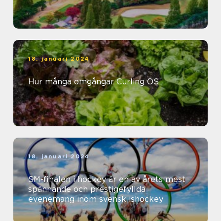
18. januari 2024
Hur många omgångar Curling OS
18. januari 2024
SM-finalen i hockey är en av årets mest
spännande och prestigefyllda
evenemang inom svensk ishockey