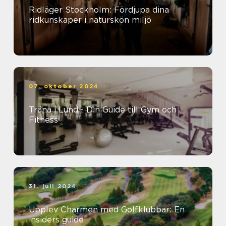
Ridläger Stockholm: Fördjupa dina
ridkunskaper i naturskön miljö
07. oktober 2024
Träna i Lund - Din Guide till Gym och
Fitness
31. juli 2024
Upplev Charmen med Golfklubbar: En
insiders guide