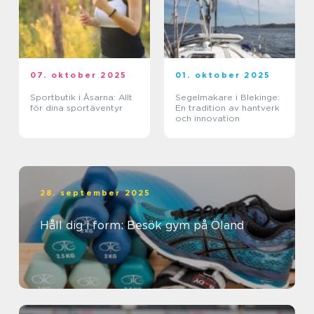
07. oktober 2025
01. oktober 2025
Sportbutik i Åsarna: Allt
Segelmakare i Blekinge:
för dina sportäventyr
En tradition av hantverk
och innovation
28. september 2025
Håll dig i form: Besök gym på Öland