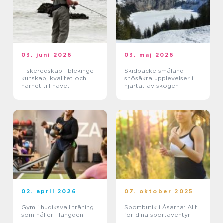
03. juni 2026
03. maj 2026
Fiskeredskap i blekinge
Skidbacke småland
kunskap, kvalitet och
snösäkra upplevelser i
närhet till havet
hjärtat av skogen
02. april 2026
07. oktober 2025
Gym i hudiksvall träning
Sportbutik i Åsarna: Allt
som håller i längden
för dina sportäventyr