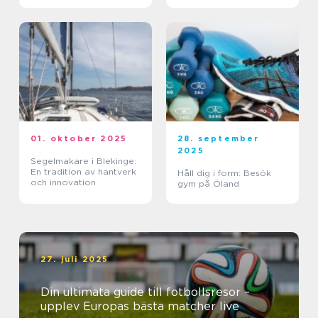
01. oktober 2025
28. september
2025
Segelmakare i Blekinge:
En tradition av hantverk
Håll dig i form: Besök
och innovation
gym på Öland
27. juli 2025
Din ultimata guide till fotbollsresor –
upplev Europas bästa matcher live