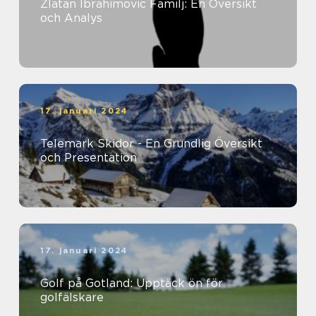
Zlatan Ibrahimovic Familj: En Översikt
och Analys
17. januari 2024
Telemark Skidor - En Grundlig Översikt
och Presentation
17. januari 2024
Golf på Gotland: Upptäck ön för
golfälskare