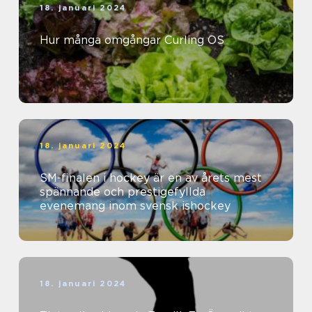
18. januari 2024
Hur många omgångar Curling OS
18. januari 2024
SM-finalen i hockey är en av årets mest
spännande och prestigefyllda
evenemang inom svensk ishockey
18. januari 2024