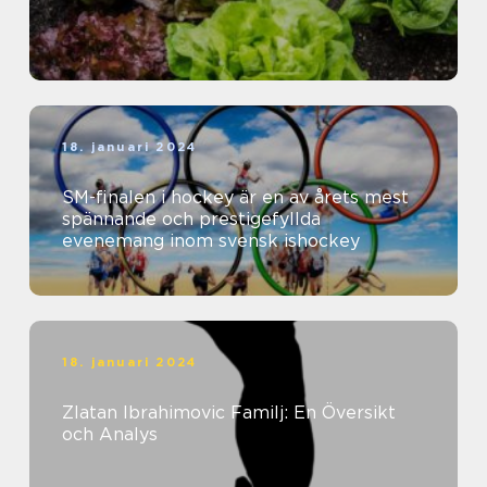
18. januari 2024
SM-finalen i hockey är en av årets mest
spännande och prestigefyllda
evenemang inom svensk ishockey
18. januari 2024
Zlatan Ibrahimovic Familj: En Översikt
och Analys