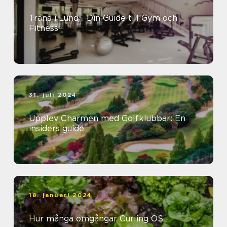
Träna i Lund - Din Guide till Gym och
Fitness
31. juli 2024
Upplev Charmen med Golfklubbar: En
insiders guide
18. januari 2024
Hur många omgångar Curling OS