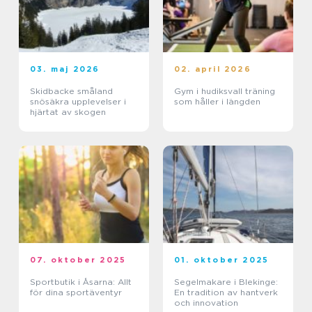
03. maj 2026
02. april 2026
Skidbacke småland
Gym i hudiksvall träning
snösäkra upplevelser i
som håller i längden
hjärtat av skogen
07. oktober 2025
01. oktober 2025
Sportbutik i Åsarna: Allt
Segelmakare i Blekinge:
för dina sportäventyr
En tradition av hantverk
och innovation