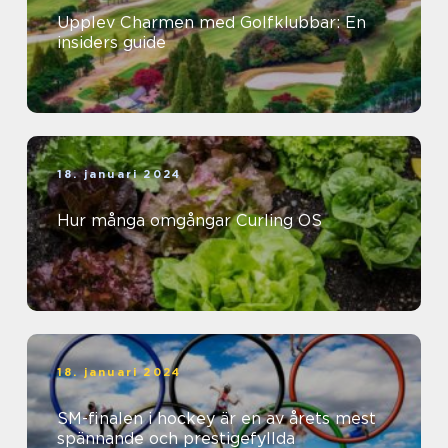
Upplev Charmen med Golfklubbar: En
insiders guide
18. januari 2024
Hur många omgångar Curling OS
18. januari 2024
SM-finalen i hockey är en av årets mest
spännande och prestigefyllda