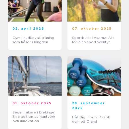
02. april 2026
07. oktober 2025
Gym i hudiksvall träning
Sportbutik i Åsarna: Allt
som håller i längden
för dina sportäventyr
01. oktober 2025
28. september
2025
Segelmakare i Blekinge:
En tradition av hantverk
Håll dig i form: Besök
och innovation
gym på Öland