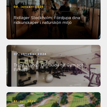
08. januari 2025
Ridläger Stockholm: Fördjupa dina
ridkunskaper i naturskön miljö
07. oktober 2024
Träna i Lund - Din Guide till Gym och
Fitness
31. juli 2024