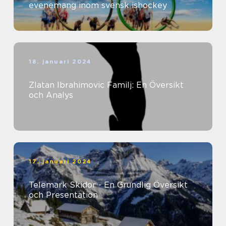
evenemang inom svensk ishockey
18. januari 2024
Zlatan Ibrahimovic Familj: En Översikt
och Analys
17. januari 2024
Telemark Skidor - En Grundlig Översikt
och Presentation