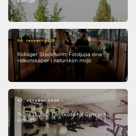
sverige
08. januari 2025
Ridläger Stockholm: Fördjupa dina
ridkunskaper i naturskön miljö
07. oktober 2024
Träna i Lund - Din Guide till Gym och
Fitness