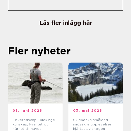
Läs fler inlägg här
Fler nyheter
03. juni 2026
03. maj 2026
Fiskeredskap i blekinge
Skidbacke småland
kunskap, kvalitet och
snösäkra upplevelser i
närhet till havet
hjärtat av skogen