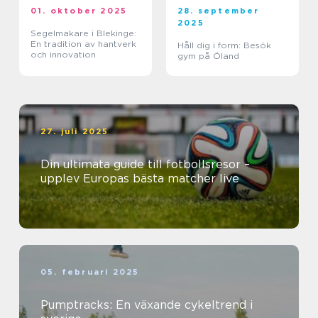
01. oktober 2025
28. september
2025
Segelmakare i Blekinge:
En tradition av hantverk
Håll dig i form: Besök
och innovation
gym på Öland
27. juli 2025
Din ultimata guide till fotbollsresor –
upplev Europas bästa matcher live
05. februari 2025
Pumptracks: En växande cykeltrend i