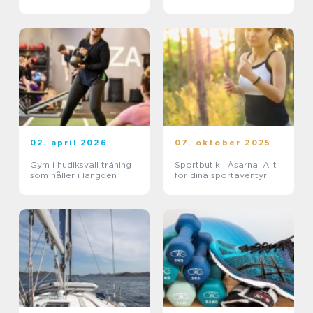
02. april 2026
07. oktober 2025
Gym i hudiksvall träning
Sportbutik i Åsarna: Allt
som håller i längden
för dina sportäventyr