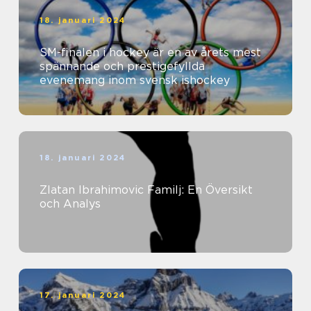
18. januari 2024
SM-finalen i hockey är en av årets mest
spännande och prestigefyllda
evenemang inom svensk ishockey
18. januari 2024
Zlatan Ibrahimovic Familj: En Översikt
och Analys
17. januari 2024