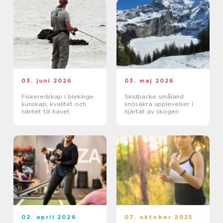
03. juni 2026
03. maj 2026
Fiskeredskap i blekinge
Skidbacke småland
kunskap, kvalitet och
snösäkra upplevelser i
närhet till havet
hjärtat av skogen
02. april 2026
07. oktober 2025