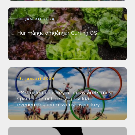
18. januari 2024
Hur många omgångar Curling OS
18. januari 2024
SM-finalen i hockey är en av årets mest
spännande och prestigefyllda
evenemang inom svensk ishockey