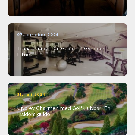
07. oktober 2024
Träna i Lund - Din Guide till Gym och
Fitness
31. juli 2024
Upplev Charmen med Golfklubbar: En
insiders guide