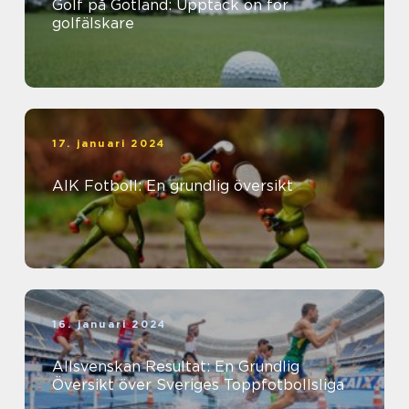
Golf på Gotland: Upptäck ön för
golfälskare
17. januari 2024
AIK Fotboll: En grundlig översikt
16. januari 2024
Allsvenskan Resultat: En Grundlig
Översikt över Sveriges Toppfotbollsliga