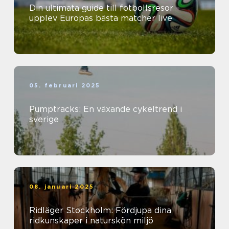
Din ultimata guide till fotbollsresor –
upplev Europas bästa matcher live
05. februari 2025
Pumptracks: En växande cykeltrend i
sverige
08. januari 2025
Ridläger Stockholm: Fördjupa dina
ridkunskaper i naturskön miljö