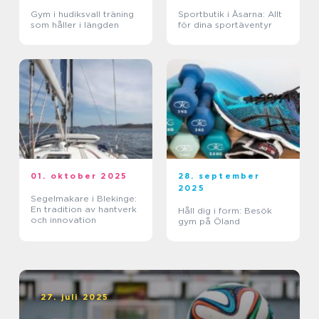
Gym i hudiksvall träning
Sportbutik i Åsarna: Allt
som håller i längden
för dina sportäventyr
01. oktober 2025
28. september
2025
Segelmakare i Blekinge:
En tradition av hantverk
Håll dig i form: Besök
och innovation
gym på Öland
27. juli 2025