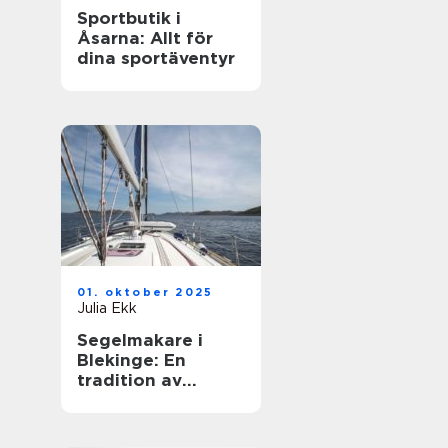
Sportbutik i
Åsarna: Allt för
dina sportäventyr
01. oktober 2025
Julia Ekk
Segelmakare i
Blekinge: En
tradition av
hantverk och
innovation