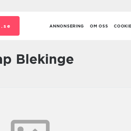
.
se
ANNONSERING
OM OSS
COOKI
ap Blekinge