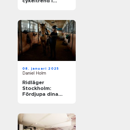
cykeltrend i
sverige
08. januari 2025
Daniel Holm
Ridläger
Stockholm:
Fördjupa dina
ridkunskaper i
naturskön miljö