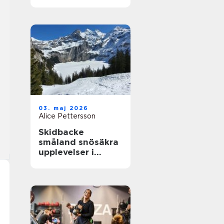
närhet till havet
03. maj 2026
Alice Pettersson
Skidbacke
småland snösäkra
upplevelser i
hjärtat av skogen