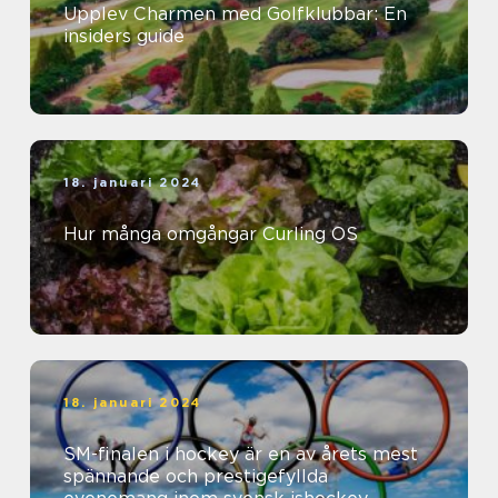
Upplev Charmen med Golfklubbar: En
insiders guide
18. januari 2024
Hur många omgångar Curling OS
18. januari 2024
SM-finalen i hockey är en av årets mest
spännande och prestigefyllda