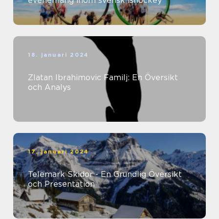
evenemang inom svensk ishockey
18. januari 2024
Zlatan Ibrahimovic Familj: En Översikt
och Analys
17. januari 2024
Telemark Skidor - En Grundlig Översikt
och Presentation