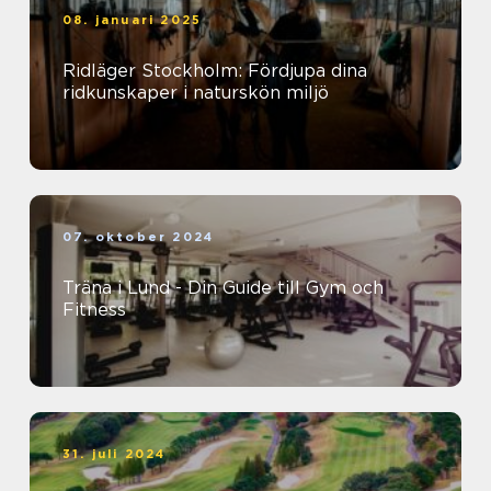
08. januari 2025
Ridläger Stockholm: Fördjupa dina
ridkunskaper i naturskön miljö
07. oktober 2024
Träna i Lund - Din Guide till Gym och
Fitness
31. juli 2024