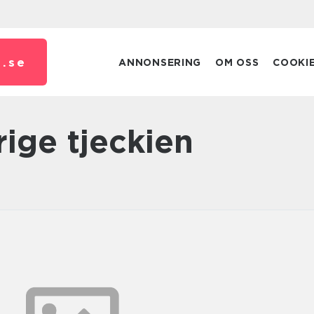
.
se
ANNONSERING
OM OSS
COOKI
erige tjeckien