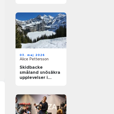
närhet till havet
03. maj 2026
Alice Pettersson
Skidbacke
småland snösäkra
upplevelser i
hjärtat av skogen