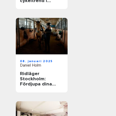
cykeltrend i
sverige
08. januari 2025
Daniel Holm
Ridläger
Stockholm:
Fördjupa dina
ridkunskaper i
naturskön miljö