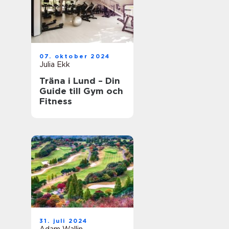
07. oktober 2024
Julia Ekk
Träna i Lund – Din
Guide till Gym och
Fitness
31. juli 2024