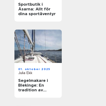
Sportbutik i
Åsarna: Allt för
dina sportäventyr
01. oktober 2025
Julia Ekk
Segelmakare i
Blekinge: En
tradition av
hantverk och
innovation