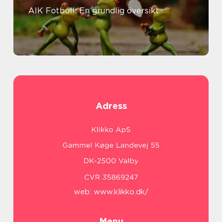
AIK Fotboll: En grundlig översikt
Adress
web:
www.klikko.dk/
Menu