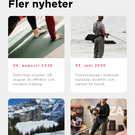
Fler nyheter
08. augusti 2026
03. juni 2026
Reformer-maskin: Så
Fiskeredskap i blekinge
skapar du effektiv och
kunskap, kvalitet och
modern träning
närhet till havet