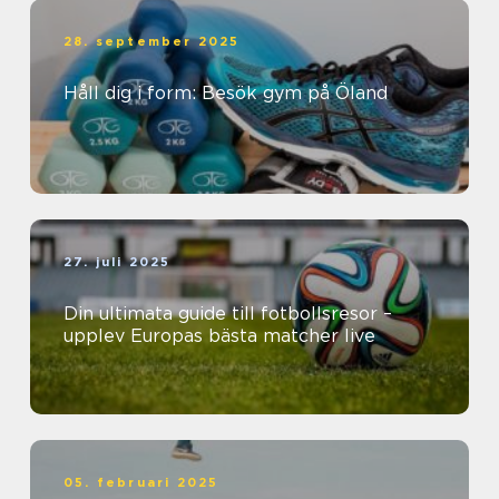
28. september 2025
Håll dig i form: Besök gym på Öland
27. juli 2025
Din ultimata guide till fotbollsresor –
upplev Europas bästa matcher live
05. februari 2025