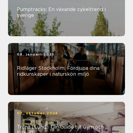
Pumptracks: En växande cykeltrend i
sverige
08. januari 2025
Ridläger Stockholm: Fördjupa dina
ridkunskaper i naturskön miljö
07. oktober 2024
Träna i Lund - Din Guide till Gym och
Fitness