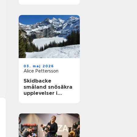
närhet till havet
03. maj 2026
Alice Pettersson
Skidbacke
småland snösäkra
upplevelser i
hjärtat av skogen