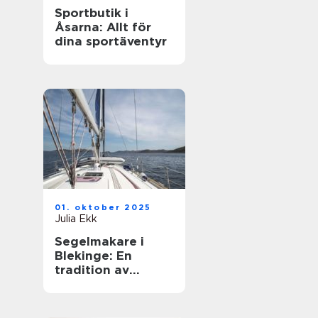
Sportbutik i
Åsarna: Allt för
dina sportäventyr
01. oktober 2025
Julia Ekk
Segelmakare i
Blekinge: En
tradition av
hantverk och
innovation