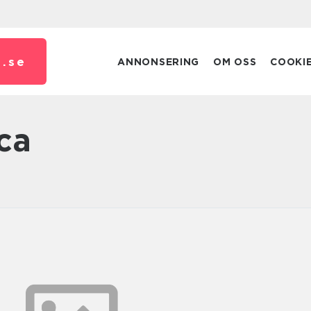
.
se
ANNONSERING
OM OSS
COOKI
rca