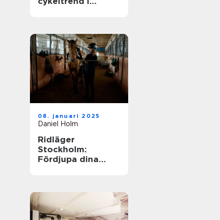
cykeltrend i
sverige
08. januari 2025
Daniel Holm
Ridläger
Stockholm:
Fördjupa dina
ridkunskaper i
naturskön miljö