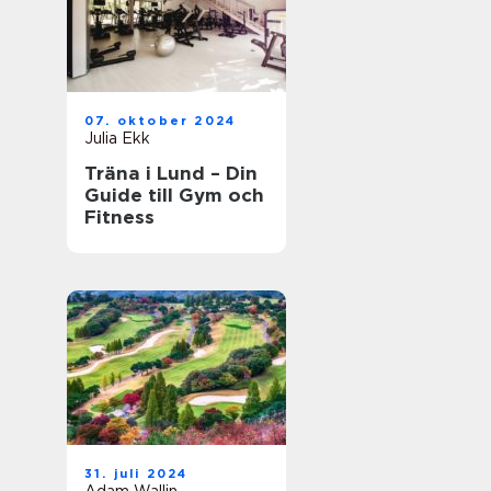
07. oktober 2024
Julia Ekk
Träna i Lund – Din
Guide till Gym och
Fitness
31. juli 2024