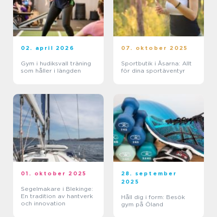
02. april 2026
07. oktober 2025
Gym i hudiksvall träning
Sportbutik i Åsarna: Allt
som håller i längden
för dina sportäventyr
01. oktober 2025
28. september
2025
Segelmakare i Blekinge:
En tradition av hantverk
Håll dig i form: Besök
och innovation
gym på Öland