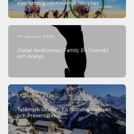
evenemang inom svensk ishockey
18. januari 2024
Zlatan Ibrahimovic Familj: En Översikt
och Analys
17. januari 2024
Telemark Skidor - En Grundlig Översikt
och Presentation