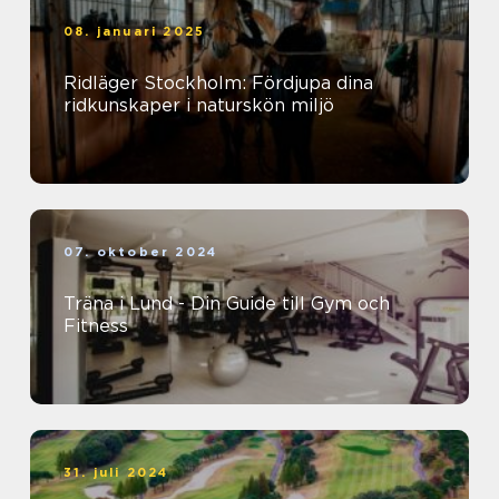
08. januari 2025
Ridläger Stockholm: Fördjupa dina
ridkunskaper i naturskön miljö
07. oktober 2024
Träna i Lund - Din Guide till Gym och
Fitness
31. juli 2024