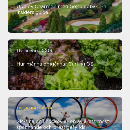
Upplev Charmen med Golfklubbar: En
insiders guide
18. januari 2024
Hur många omgångar Curling OS
18. januari 2024
SM-finalen i hockey är en av årets mest
spännande och prestigefyllda