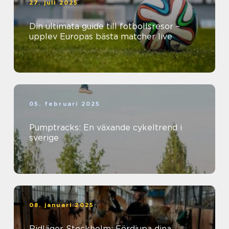
27. juli 2025
Din ultimata guide till fotbollsresor –
upplev Europas bästa matcher live
05. februari 2025
Pumptracks: En växande cykeltrend i
sverige
08. januari 2025
Ridläger Stockholm: Fördjupa dina