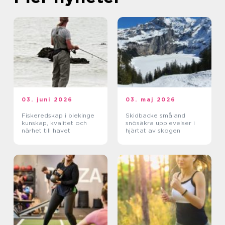
03. juni 2026
03. maj 2026
Fiskeredskap i blekinge
Skidbacke småland
kunskap, kvalitet och
snösäkra upplevelser i
närhet till havet
hjärtat av skogen