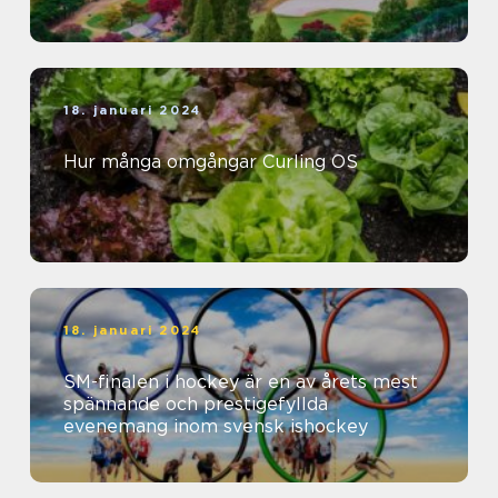
18. januari 2024
Hur många omgångar Curling OS
18. januari 2024
SM-finalen i hockey är en av årets mest
spännande och prestigefyllda
evenemang inom svensk ishockey