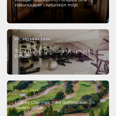
ridkunskaper i naturskön miljö
07. oktober 2024
Träna i Lund - Din Guide till Gym och
Fitness
31. juli 2024
Upplev Charmen med Golfklubbar: En
insiders guide