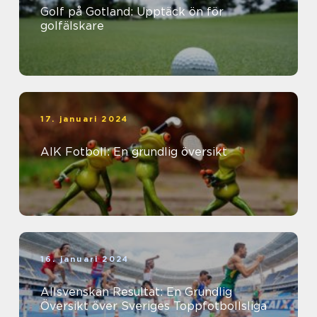
Golf på Gotland: Upptäck ön för
golfälskare
17. januari 2024
AIK Fotboll: En grundlig översikt
16. januari 2024
Allsvenskan Resultat: En Grundlig
Översikt över Sveriges Toppfotbollsliga