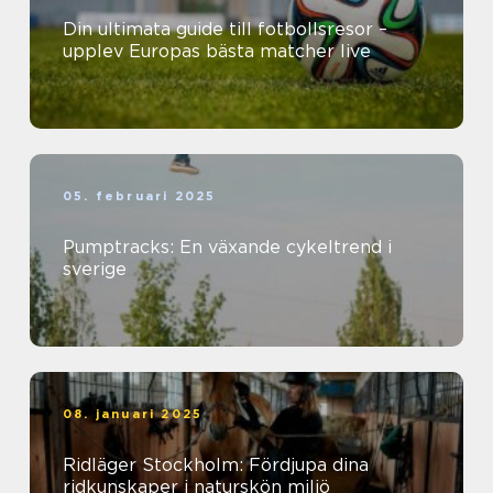
Din ultimata guide till fotbollsresor –
upplev Europas bästa matcher live
05. februari 2025
Pumptracks: En växande cykeltrend i
sverige
08. januari 2025
Ridläger Stockholm: Fördjupa dina
ridkunskaper i naturskön miljö