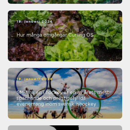
18. januari 2024
Hur många omgångar Curling OS
18. januari 2024
SM-finalen i hockey är en av årets mest
spännande och prestigefyllda
evenemang inom svensk ishockey