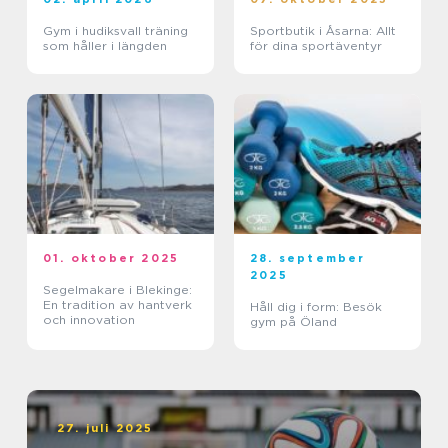
Gym i hudiksvall träning
Sportbutik i Åsarna: Allt
som håller i längden
för dina sportäventyr
01. oktober 2025
28. september
2025
Segelmakare i Blekinge:
En tradition av hantverk
Håll dig i form: Besök
och innovation
gym på Öland
27. juli 2025