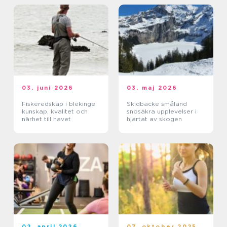
03. juni 2026
03. maj 2026
Fiskeredskap i blekinge
Skidbacke småland
kunskap, kvalitet och
snösäkra upplevelser i
närhet till havet
hjärtat av skogen
02. april 2026
07. oktober 2025