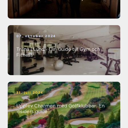
07. oktober 2024
Träna i Lund - Din Guide till Gym och
Fitness
31. juli 2024
Upplev Charmen med Golfklubbar: En
insiders guide