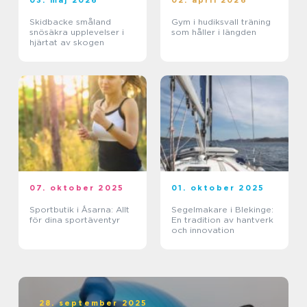
03. maj 2026
02. april 2026
Skidbacke småland
Gym i hudiksvall träning
snösäkra upplevelser i
som håller i längden
hjärtat av skogen
07. oktober 2025
01. oktober 2025
Sportbutik i Åsarna: Allt
Segelmakare i Blekinge:
för dina sportäventyr
En tradition av hantverk
och innovation
28. september 2025