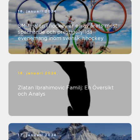
18. januari 2024
SM-finalen i hockey är en av årets mest
spännande och prestigefyllda
evenemang inom svensk ishockey
18. januari 2024
Zlatan Ibrahimovic Familj: En Översikt
och Analys
17. januari 2024