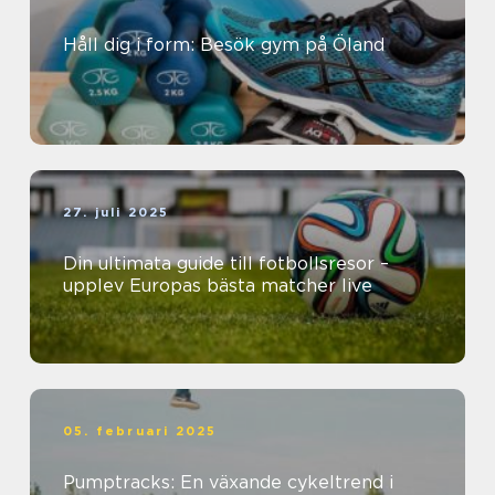
Håll dig i form: Besök gym på Öland
27. juli 2025
Din ultimata guide till fotbollsresor –
upplev Europas bästa matcher live
05. februari 2025
Pumptracks: En växande cykeltrend i