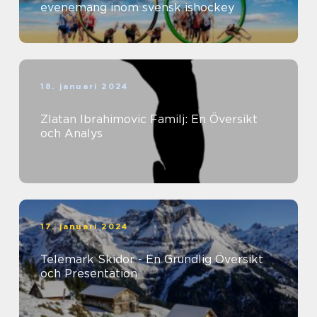
evenemang inom svensk ishockey
18. januari 2024
Zlatan Ibrahimovic Familj: En Översikt
och Analys
17. januari 2024
Telemark Skidor - En Grundlig Översikt
och Presentation