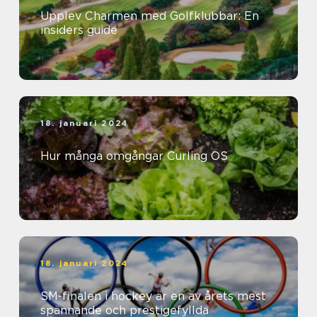
Upplev Charmen med Golfklubbar: En
insiders guide
18. januari 2024
Hur många omgångar Curling OS
18. januari 2024
SM-finalen i hockey är en av årets mest
spännande och prestigefyllda