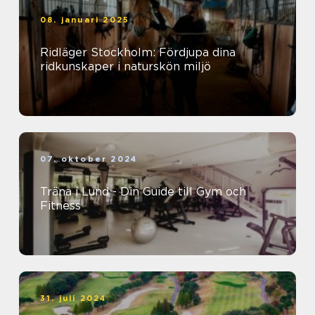
08. januari 2025
Ridläger Stockholm: Fördjupa dina
ridkunskaper i naturskön miljö
07. oktober 2024
Träna i Lund - Din Guide till Gym och
Fitness
31. juli 2024