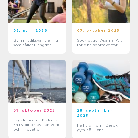
02. april 2026
07. oktober 2025
Gym i hudiksvall träning
Sportbutik i Åsarna: Allt
som håller i längden
för dina sportäventyr
01. oktober 2025
28. september
2025
Segelmakare i Blekinge:
En tradition av hantverk
Håll dig i form: Besök
och innovation
gym på Öland