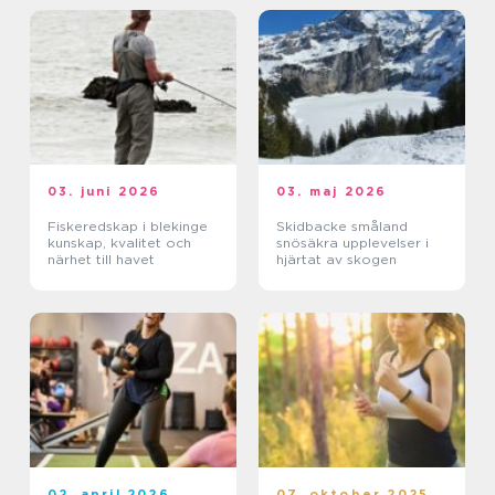
03. juni 2026
03. maj 2026
Fiskeredskap i blekinge
Skidbacke småland
kunskap, kvalitet och
snösäkra upplevelser i
närhet till havet
hjärtat av skogen
02. april 2026
07. oktober 2025