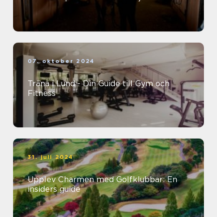
07. oktober 2024
Träna i Lund - Din Guide till Gym och
Fitness
31. juli 2024
Upplev Charmen med Golfklubbar: En
insiders guide