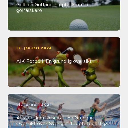
Golf på Gotland: Upptäck ön för
golfälskare
17. januari 2024
AIK Fotboll: En grundlig översikt
16. januari 2024
Allsvenskan Resultat: En Grundlig
Översikt över Sveriges Toppfotbollsliga