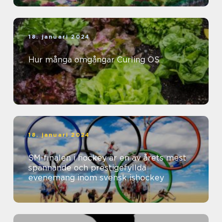
18. januari 2024
Hur många omgångar Curling OS
18. januari 2024
SM-finalen i hockey är en av årets mest
spännande och prestigefyllda
evenemang inom svensk ishockey