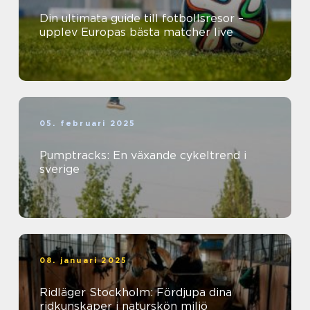
Din ultimata guide till fotbollsresor –
upplev Europas bästa matcher live
05. februari 2025
Pumptracks: En växande cykeltrend i
sverige
08. januari 2025
Ridläger Stockholm: Fördjupa dina
ridkunskaper i naturskön miljö