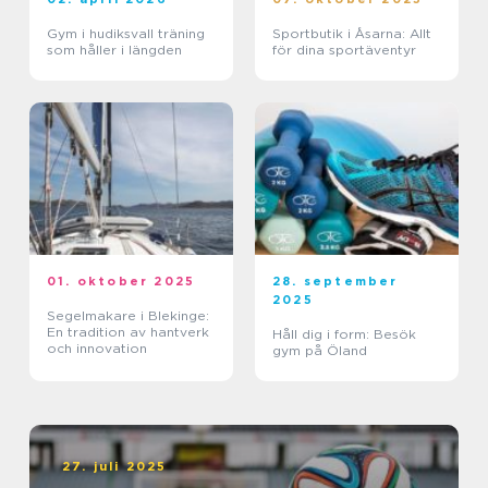
Gym i hudiksvall träning
Sportbutik i Åsarna: Allt
som håller i längden
för dina sportäventyr
01. oktober 2025
28. september
2025
Segelmakare i Blekinge:
En tradition av hantverk
Håll dig i form: Besök
och innovation
gym på Öland
27. juli 2025