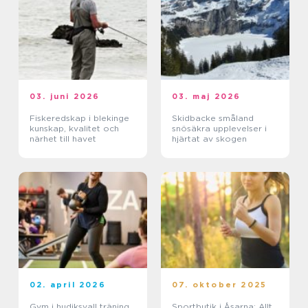
03. juni 2026
03. maj 2026
Fiskeredskap i blekinge
Skidbacke småland
kunskap, kvalitet och
snösäkra upplevelser i
närhet till havet
hjärtat av skogen
02. april 2026
07. oktober 2025
Gym i hudiksvall träning
Sportbutik i Åsarna: Allt