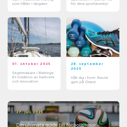
som håller i längden
för dina sportäventyr
01. oktober 2025
28. september
2025
Segelmakare i Blekinge:
En tradition av hantverk
Håll dig i form: Besök
och innovation
gym på Öland
27. juli 2025
Din ultimata guide till fotbollsresor –