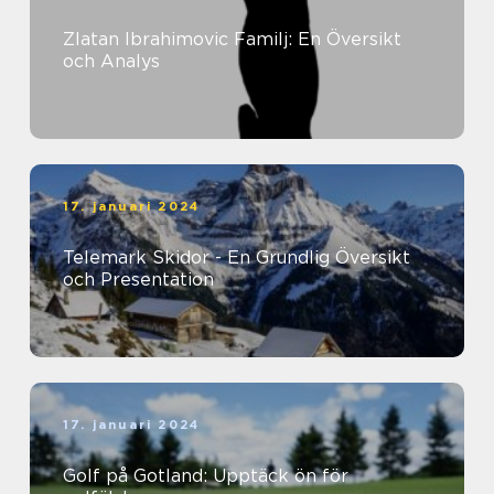
Zlatan Ibrahimovic Familj: En Översikt
och Analys
17. januari 2024
Telemark Skidor - En Grundlig Översikt
och Presentation
17. januari 2024
Golf på Gotland: Upptäck ön för