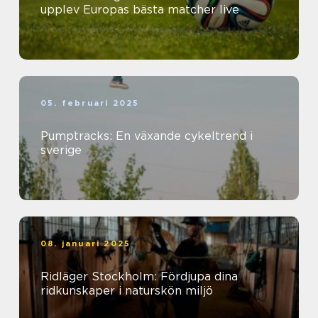
upplev Europas bästa matcher live
05. februari 2025
Pumptracks: En växande cykeltrend i
sverige
08. januari 2025
Ridläger Stockholm: Fördjupa dina
ridkunskaper i naturskön miljö