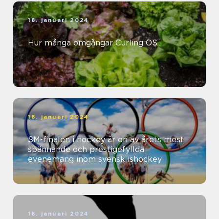
18. januari 2024
Hur många omgångar Curling OS
18. januari 2024
SM-finalen i hockey är en av årets mest
spännande och prestigefyllda
evenemang inom svensk ishockey
18. januari 2024