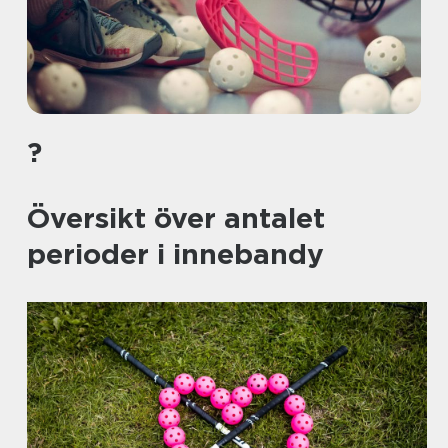
?
Översikt över antalet
perioder i innebandy