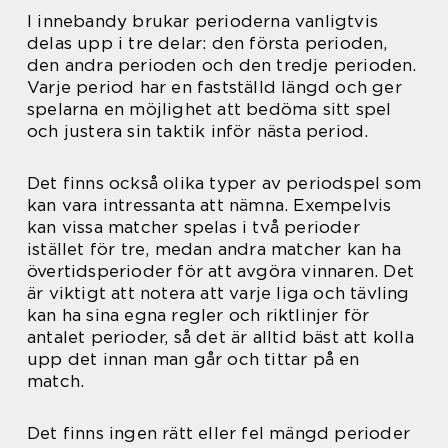
I innebandy brukar perioderna vanligtvis
delas upp i tre delar: den första perioden,
den andra perioden och den tredje perioden.
Varje period har en fastställd längd och ger
spelarna en möjlighet att bedöma sitt spel
och justera sin taktik inför nästa period.
Det finns också olika typer av periodspel som
kan vara intressanta att nämna. Exempelvis
kan vissa matcher spelas i två perioder
istället för tre, medan andra matcher kan ha
övertidsperioder för att avgöra vinnaren. Det
är viktigt att notera att varje liga och tävling
kan ha sina egna regler och riktlinjer för
antalet perioder, så det är alltid bäst att kolla
upp det innan man går och tittar på en
match.
Det finns ingen rätt eller fel mängd perioder