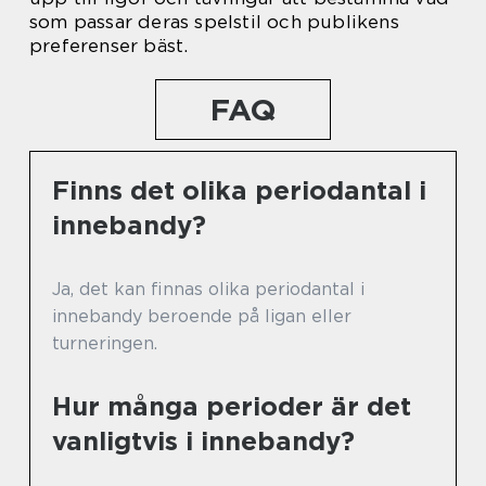
som passar deras spelstil och publikens
preferenser bäst.
FAQ
Finns det olika periodantal i
innebandy?
Ja, det kan finnas olika periodantal i
innebandy beroende på ligan eller
turneringen.
Hur många perioder är det
vanligtvis i innebandy?