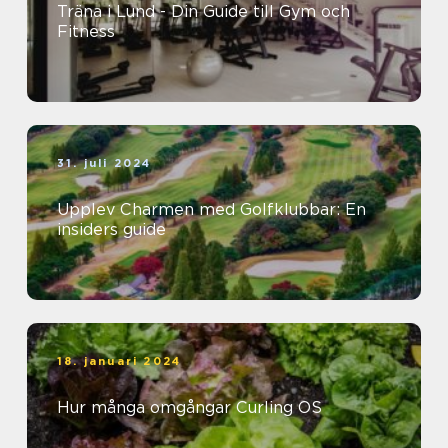
Träna i Lund - Din Guide till Gym och
Fitness
31. juli 2024
Upplev Charmen med Golfklubbar: En
insiders guide
18. januari 2024
Hur många omgångar Curling OS