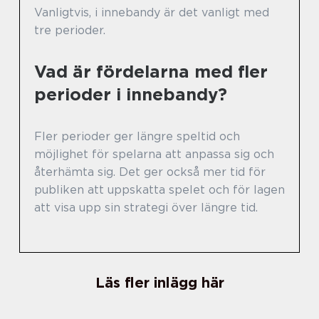
Vanligtvis, i innebandy är det vanligt med
tre perioder.
Vad är fördelarna med fler
perioder i innebandy?
Fler perioder ger längre speltid och
möjlighet för spelarna att anpassa sig och
återhämta sig. Det ger också mer tid för
publiken att uppskatta spelet och för lagen
att visa upp sin strategi över längre tid.
Läs fler inlägg här