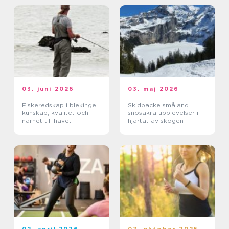
03. juni 2026
03. maj 2026
Fiskeredskap i blekinge
Skidbacke småland
kunskap, kvalitet och
snösäkra upplevelser i
närhet till havet
hjärtat av skogen