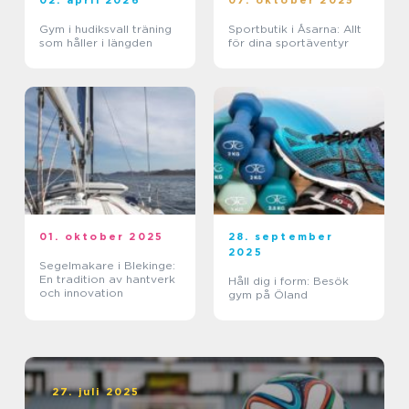
02. april 2026
07. oktober 2025
Gym i hudiksvall träning
Sportbutik i Åsarna: Allt
som håller i längden
för dina sportäventyr
01. oktober 2025
28. september
2025
Segelmakare i Blekinge:
En tradition av hantverk
Håll dig i form: Besök
och innovation
gym på Öland
27. juli 2025