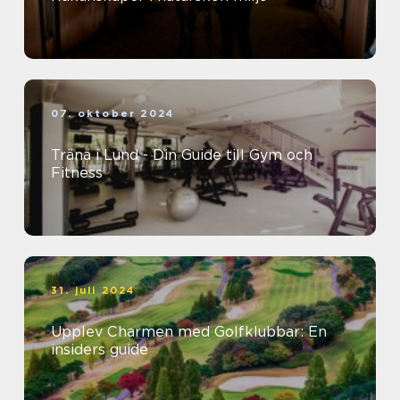
07. oktober 2024
Träna i Lund - Din Guide till Gym och
Fitness
31. juli 2024
Upplev Charmen med Golfklubbar: En
insiders guide