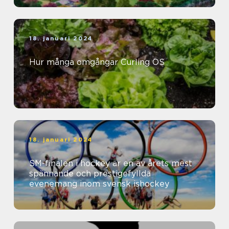
18. januari 2024
Hur många omgångar Curling OS
18. januari 2024
SM-finalen i hockey är en av årets mest
spännande och prestigefyllda
evenemang inom svensk ishockey