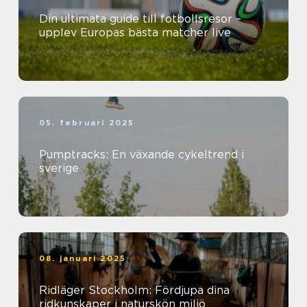
Din ultimata guide till fotbollsresor –
upplev Europas bästa matcher live
05. februari 2025
Pumptracks: En växande cykeltrend i
sverige
08. januari 2025
Ridläger Stockholm: Fördjupa dina
ridkunskaper i naturskön miljö