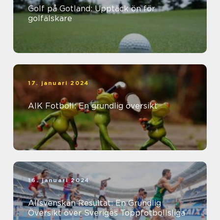
Golf på Gotland: Upptäck ön för
golfälskare
17. januari 2024
AIK Fotboll: En grundlig översikt
16. januari 2024
Allsvenskan Resultat: En Grundlig
Översikt över Sveriges Toppfotbollsliga