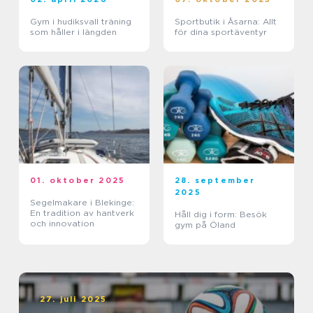
Gym i hudiksvall träning
Sportbutik i Åsarna: Allt
som håller i längden
för dina sportäventyr
01. oktober 2025
28. september
2025
Segelmakare i Blekinge:
En tradition av hantverk
Håll dig i form: Besök
och innovation
gym på Öland
27. juli 2025