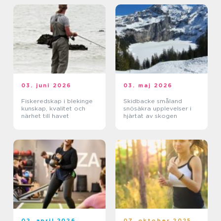
03. juni 2026
03. maj 2026
Fiskeredskap i blekinge
Skidbacke småland
kunskap, kvalitet och
snösäkra upplevelser i
närhet till havet
hjärtat av skogen
02. april 2026
07. oktober 2025