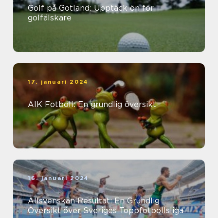
Golf på Gotland: Upptäck ön för
golfälskare
17. januari 2024
AIK Fotboll: En grundlig översikt
16. januari 2024
Allsvenskan Resultat: En Grundlig
Översikt över Sveriges Toppfotbollsliga