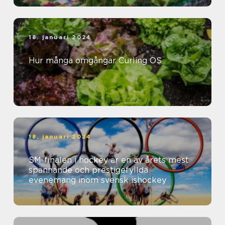
18. januari 2024
Hur många omgångar Curling OS
18. januari 2024
SM-finalen i hockey är en av årets mest
spännande och prestigefyllda
evenemang inom svensk ishockey