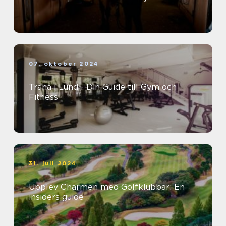
07. oktober 2024
Träna i Lund - Din Guide till Gym och
Fitness
31. juli 2024
Upplev Charmen med Golfklubbar: En
insiders guide