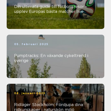
Din ultimata guide till fotbollsresor –
upplev Europas bästa matcher live
05. februari 2025
Pumptracks: En växande cykeltrend i
sverige
08. januari 2025
Ridläger Stockholm: Fördjupa dina
ridkunskaper i naturskön miljö