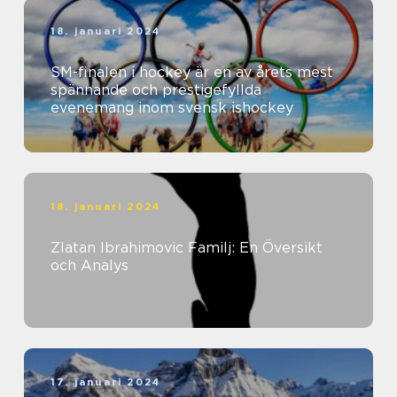
18. januari 2024
SM-finalen i hockey är en av årets mest
spännande och prestigefyllda
evenemang inom svensk ishockey
18. januari 2024
Zlatan Ibrahimovic Familj: En Översikt
och Analys
17. januari 2024