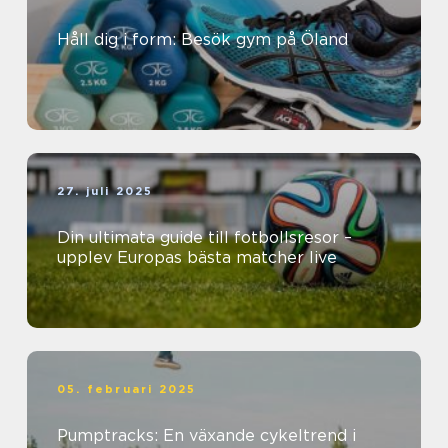
Håll dig i form: Besök gym på Öland
27. juli 2025
Din ultimata guide till fotbollsresor –
upplev Europas bästa matcher live
05. februari 2025
Pumptracks: En växande cykeltrend i