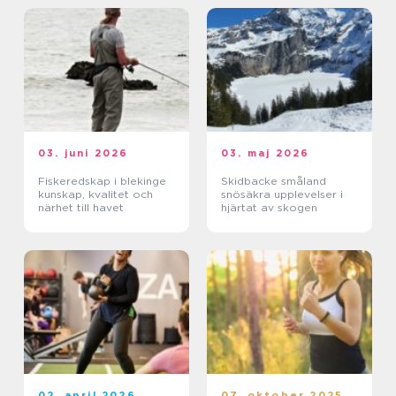
03. juni 2026
03. maj 2026
Fiskeredskap i blekinge
Skidbacke småland
kunskap, kvalitet och
snösäkra upplevelser i
närhet till havet
hjärtat av skogen
02. april 2026
07. oktober 2025