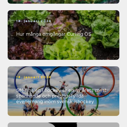
18. januari 2024
Hur många omgångar Curling OS
18. januari 2024
SM-finalen i hockey är en av årets mest
spännande och prestigefyllda
evenemang inom svensk ishockey