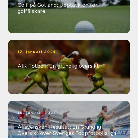
Golf på Gotland: Upptäck ön för
golfälskare
17. januari 2024
AIK Fotboll: En grundlig översikt
16. januari 2024
Allsvenskan Resultat: En Grundlig
Översikt över Sveriges Toppfotbollsliga