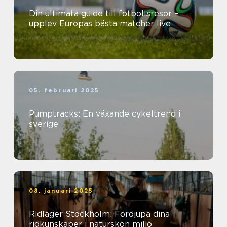
Din ultimata guide till fotbollsresor –
upplev Europas bästa matcher live
05. februari 2025
Pumptracks: En växande cykeltrend i
sverige
08. januari 2025
Ridläger Stockholm: Fördjupa dina
ridkunskaper i naturskön miljö