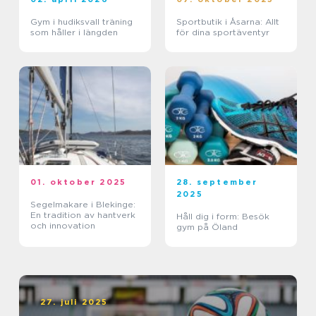
Gym i hudiksvall träning
Sportbutik i Åsarna: Allt
som håller i längden
för dina sportäventyr
01. oktober 2025
28. september
2025
Segelmakare i Blekinge:
En tradition av hantverk
Håll dig i form: Besök
och innovation
gym på Öland
27. juli 2025