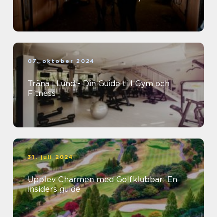
07. oktober 2024
Träna i Lund - Din Guide till Gym och
Fitness
31. juli 2024
Upplev Charmen med Golfklubbar: En
insiders guide