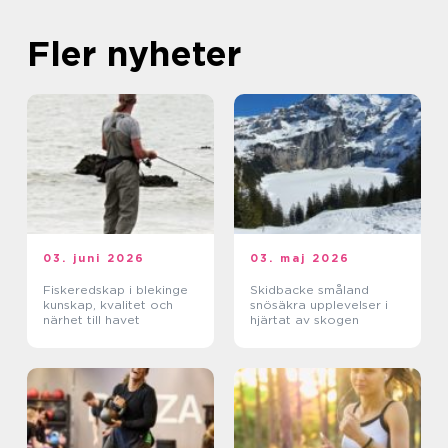
Fler nyheter
03. juni 2026
03. maj 2026
Fiskeredskap i blekinge
Skidbacke småland
kunskap, kvalitet och
snösäkra upplevelser i
närhet till havet
hjärtat av skogen