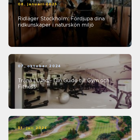
08. januari 2025
Ridläger Stockholm: Fördjupa dina
ridkunskaper i naturskön miljö
07. oktober 2024
Träna i Lund - Din Guide till Gym och
Fitness
31. juli 2024