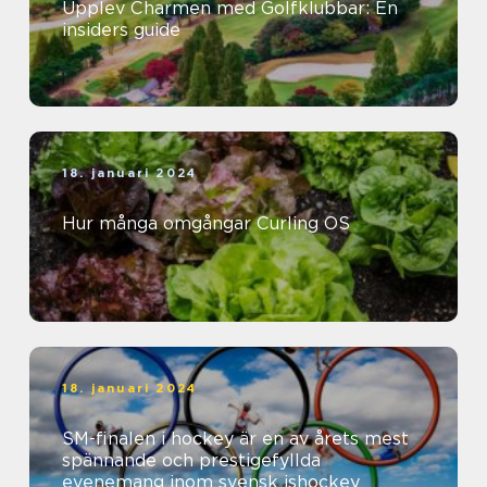
Upplev Charmen med Golfklubbar: En
insiders guide
18. januari 2024
Hur många omgångar Curling OS
18. januari 2024
SM-finalen i hockey är en av årets mest
spännande och prestigefyllda
evenemang inom svensk ishockey