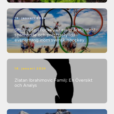
18. januari 2024
SM-finalen i hockey är en av årets mest
spännande och prestigefyllda
evenemang inom svensk ishockey
18. januari 2024
Zlatan Ibrahimovic Familj: En Översikt
och Analys