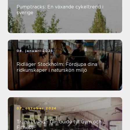
Pumptracks: En växande cykeltrend i
sverige
08. januari 2025
Ridläger Stockholm: Fördjupa dina
ridkunskaper i naturskön miljö
07. oktober 2024
Träna i Lund - Din Guide till Gym och
Fitness