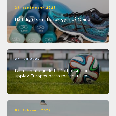
28. september 2025
Håll dig i form: Besök gym på Öland
27. juli 2025
Din ultimata guide till fotbollsresor –
upplev Europas bästa matcher live
05. februari 2025