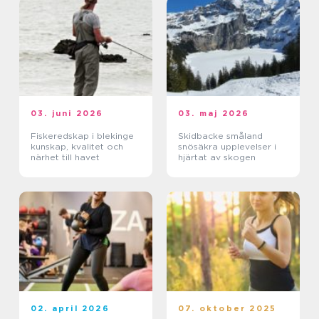
03. juni 2026
03. maj 2026
Fiskeredskap i blekinge
Skidbacke småland
kunskap, kvalitet och
snösäkra upplevelser i
närhet till havet
hjärtat av skogen
02. april 2026
07. oktober 2025