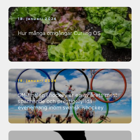
18. januari 2024
Hur många omgångar Curling OS
18. januari 2024
SM-finalen i hockey är en av årets mest
spännande och prestigefyllda
evenemang inom svensk ishockey