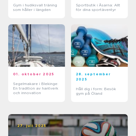
Gym i hudiksvall träning
Sportbutik i Åsarna: Allt
som håller i längden
för dina sportäventyr
01. oktober 2025
28. september
2025
Segelmakare i Blekinge:
En tradition av hantverk
Håll dig i form: Besök
och innovation
gym på Öland
27. juli 2025