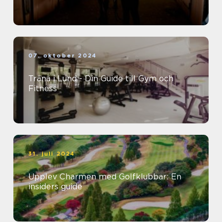
07. oktober 2024
Träna i Lund - Din Guide till Gym och
Fitness
31. juli 2024
Upplev Charmen med Golfklubbar: En
insiders guide