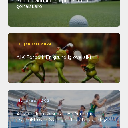
Golf på Gotland: Upptäck ön för
golfälskare
17. januari 2024
AIK Fotboll: En grundlig översikt
16. januari 2024
Allsvenskan Resultat: En Grundlig
Översikt över Sveriges Toppfotbollsliga