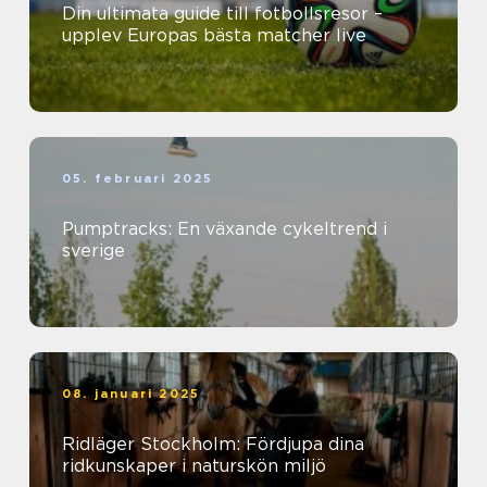
Din ultimata guide till fotbollsresor –
upplev Europas bästa matcher live
05. februari 2025
Pumptracks: En växande cykeltrend i
sverige
08. januari 2025
Ridläger Stockholm: Fördjupa dina
ridkunskaper i naturskön miljö